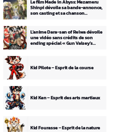
Le film Made in Abyss: Mezameru
Shinpi dévoile sa bande-annonce,
son casting et sa chanson
principale
L’anime Dara-san of Reiwa dévoile
une vidéo sans crédits de son
ending spécial « Gun Valsey’s
Theme »
Kid Pilote – Esprit de la course
Kid Ken – Esprit des arts martiaux
Kid Fourasse – Esprit de la nature