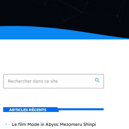
search
ARTICLES RÉCENTS
Le film Made in Abyss: Mezameru Shinpi