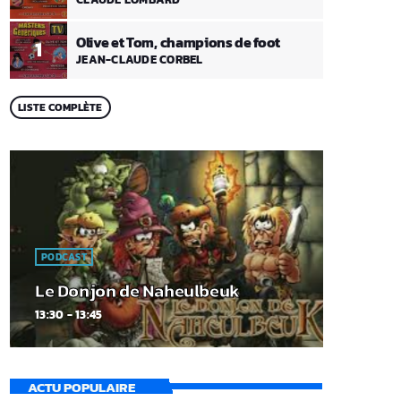
Olive et Tom, champions de foot
1
JEAN-CLAUDE CORBEL
LISTE COMPLÈTE
PODCAST
Le Donjon de Naheulbeuk
13:30 - 13:45
ACTU POPULAIRE