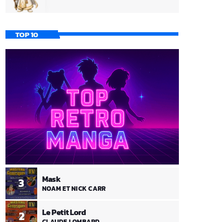
TOP 10
Mask
3
NOAM ET NICK CARR
Le Petit Lord
2
CLAUDE LOMBARD