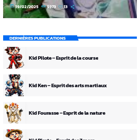
today
19/02/2025
5973
13
DERNIÈRES PUBLICATIONS
Kid Pilote – Esprit de la course
Kid Ken – Esprit des arts martiaux
Kid Fourasse – Esprit de la nature