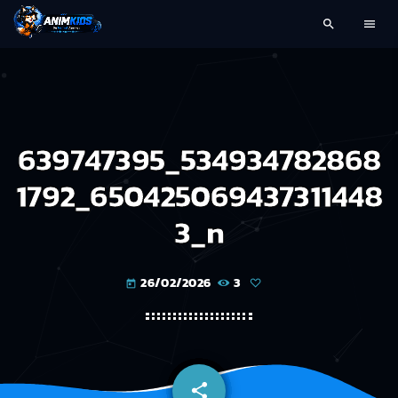
search
menu
639747395_534934782868
1792_650425069437311448
3_n
26/02/2026
3
today
share
email