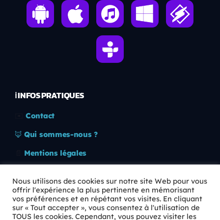
ℹ️ INFOS PRATIQUES
✉️
Contact
🦊
Qui sommes-nous ?
📄
Mentions légales
🔒
Confidentialité
Nous utilisons des cookies sur notre site Web pour vous
offrir l'expérience la plus pertinente en mémorisant
🛡️
RGPD
vos préférences et en répétant vos visites. En cliquant
sur « Tout accepter », vous consentez à l'utilisation de
Copyright © 2026 Animkids. Tous droits réservés.
TOUS les cookies. Cependant, vous pouvez visiter les