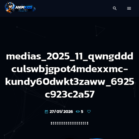
search
menu
medias_2025_11_qwngddd
culswbjgpot4mdexxmc-
kundy60dwkt3zaww_6925
c923c2a57
27/01/2026
5
today