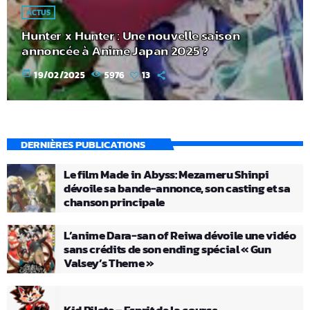
ACTUS
Hunter x Hunter : Une nouvelle saison
annoncée à Anime Japan 2025 ?
today
19/02/2025
5976
13
DERNIÈRES PUBLICATIONS
Le film Made in Abyss: Mezameru Shinpi
dévoile sa bande-annonce, son casting et sa
chanson principale
L’anime Dara-san of Reiwa dévoile une vidéo
sans crédits de son ending spécial « Gun
Valsey’s Theme »
Kid Pilote – Esprit de la course