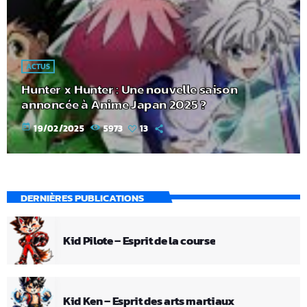
ACTUS
Hunter x Hunter : Une nouvelle saison
annoncée à Anime Japan 2025 ?
today
19/02/2025
5973
13
DERNIÈRES PUBLICATIONS
Kid Pilote – Esprit de la course
Kid Ken – Esprit des arts martiaux