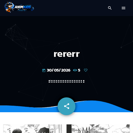
search
menu
rererr
30/05/2026
5
today
share
email