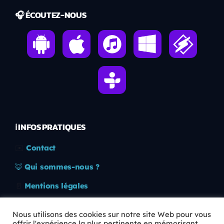
🎧 ÉCOUTEZ-NOUS
ℹ️ INFOS PRATIQUES
✉️
Contact
🦊
Qui sommes-nous ?
📄
Mentions légales
🔒
Confidentialité
Nous utilisons des cookies sur notre site Web pour vous
offrir l'expérience la plus pertinente en mémorisant
🛡️
RGPD