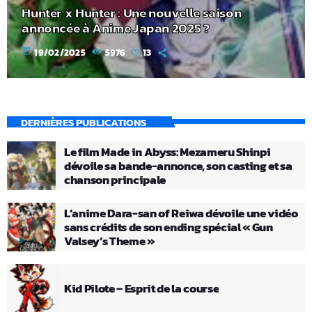
Hunter x Hunter : Une nouvelle saison
annoncée à Anime Japan 2025 ?
today
19/02/2025
5976
13
DERNIÈRES PUBLICATIONS
Le film Made in Abyss: Mezameru Shinpi
dévoile sa bande-annonce, son casting et sa
chanson principale
L’anime Dara-san of Reiwa dévoile une vidéo
sans crédits de son ending spécial « Gun
Valsey’s Theme »
Kid Pilote – Esprit de la course