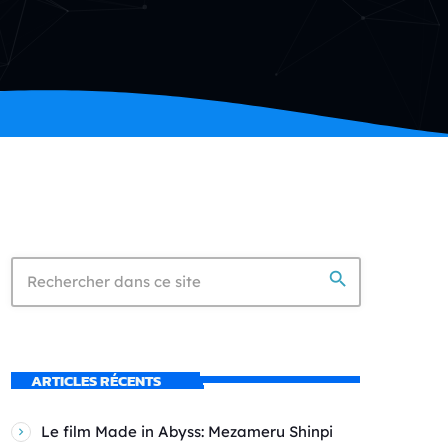
search
ARTICLES RÉCENTS
Le film Made in Abyss: Mezameru Shinpi