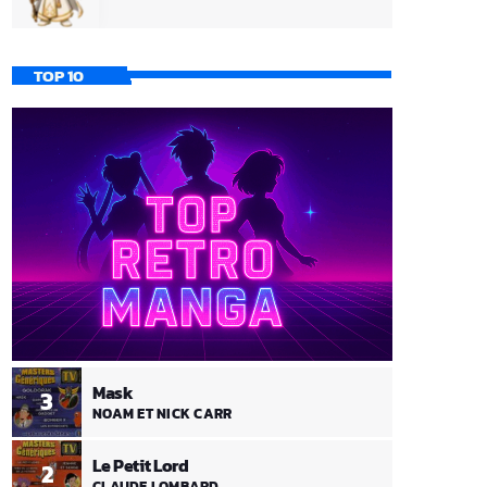
TOP 10
Mask
3
NOAM ET NICK CARR
Le Petit Lord
2
CLAUDE LOMBARD