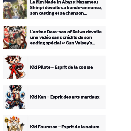
Le film Made in Abyss: Mezameru
Shinpi dévoile sa bande-annonce,
son casting et sa chanson
principale
L’anime Dara-san of Reiwa dévoile
une vidéo sans crédits de son
ending spécial « Gun Valsey’s
Theme »
Kid Pilote – Esprit de la course
Kid Ken – Esprit des arts martiaux
Kid Fourasse – Esprit de la nature