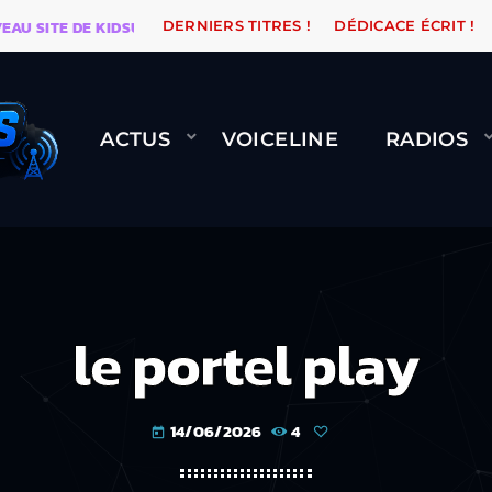
SITE DE KIDSUNE
WARÉTRO
ORANGE ROAD QUI PASS
DERNIERS TITRES !
DÉDICACE ÉCRIT !
ACTUS
VOICELINE
RADIOS
le portel play
14/06/2026
4
today