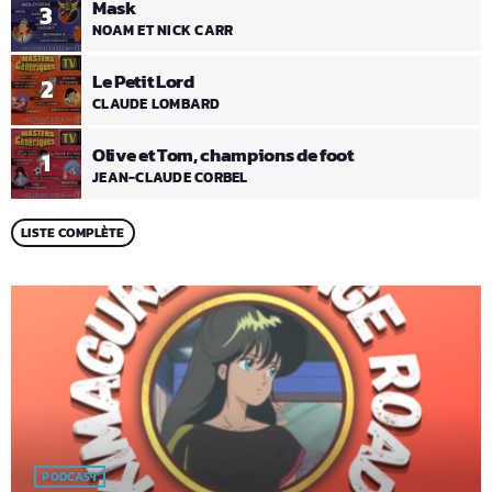
Mask
3
NOAM ET NICK CARR
Le Petit Lord
2
CLAUDE LOMBARD
Olive et Tom, champions de foot
1
JEAN-CLAUDE CORBEL
LISTE COMPLÈTE
PODCAST