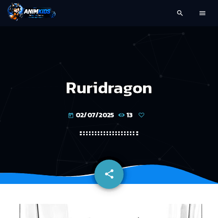
search
menu
Ruridragon
02/07/2025
13
today
share
email