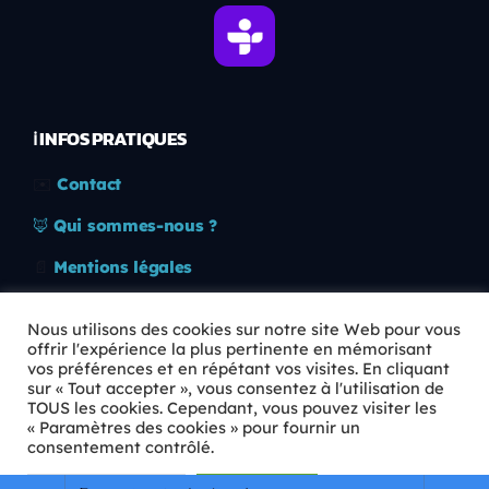
ℹ️ INFOS PRATIQUES
✉️
Contact
🦊
Qui sommes-nous ?
📄
Mentions légales
🔒
Confidentialité
Nous utilisons des cookies sur notre site Web pour vous
offrir l'expérience la plus pertinente en mémorisant
🛡️
RGPD
vos préférences et en répétant vos visites. En cliquant
sur « Tout accepter », vous consentez à l'utilisation de
Copyright © 2026 Animkids. Tous droits réservés.
TOUS les cookies. Cependant, vous pouvez visiter les
« Paramètres des cookies » pour fournir un
consentement contrôlé.