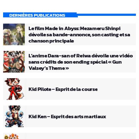
DERNIÈRES PUBLICATIONS
Le film Made in Abyss: Mezameru Shinpi
dévoile sa bande-annonce, son casting et sa
chanson principale
L’anime Dara-san of Reiwa dévoile une vidéo
sans crédits de son ending spécial « Gun
Valsey’s Theme »
Kid Pilote – Esprit de la course
Kid Ken – Esprit des arts martiaux