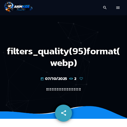
search
menu
filters_quality(95)format(
webp)
07/10/2025
2
today
share
email