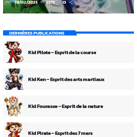
today
19/02/2025
5973
13
DERNIÈRES PUBLICATIONS
Kid Pilote – Esprit de la course
Kid Ken – Esprit des arts martiaux
Kid Fourasse – Esprit de la nature
Kid Pirate – Esprit des 7 mers