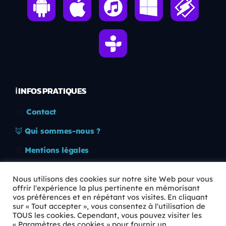
ℹ️ INFOS PRATIQUES
✉️
Contact
🦊
Qui sommes-nous ?
📄
Mentions légales
🔒
Confidentialité
Nous utilisons des cookies sur notre site Web pour vous
offrir l'expérience la plus pertinente en mémorisant
🛡️
RGPD
vos préférences et en répétant vos visites. En cliquant
sur « Tout accepter », vous consentez à l'utilisation de
Copyright © 2026 Animkids. Tous droits réservés.
TOUS les cookies. Cependant, vous pouvez visiter les
« Paramètres des cookies » pour fournir un