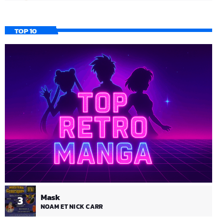
TOP 10
Mask
3
NOAM ET NICK CARR