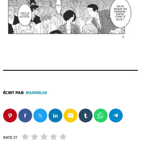
ÉCRIT PAR:
WARMELIN
email
RATE IT