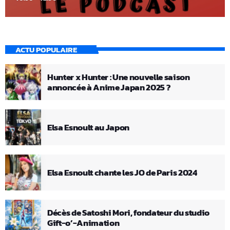
ACTU POPULAIRE
Hunter x Hunter : Une nouvelle saison
annoncée à Anime Japan 2025 ?
Elsa Esnoult au Japon
Elsa Esnoult chante les JO de Paris 2024
Décès de Satoshi Mori, fondateur du studio
Gift-o’-Animation