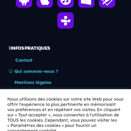
ℹ️ INFOS PRATIQUES
✉️
Contact
🦊
Qui sommes-nous ?
📄
Mentions légales
🔒
Confidentialité
Nous utilisons des cookies sur notre site Web pour vous
offrir l'expérience la plus pertinente en mémorisant
🛡️
RGPD
vos préférences et en répétant vos visites. En cliquant
sur « Tout accepter », vous consentez à l'utilisation de
Copyright © 2026 Animkids. Tous droits réservés.
TOUS les cookies. Cependant, vous pouvez visiter les
« Paramètres des cookies » pour fournir un
consentement contrôlé.