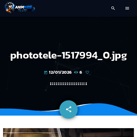
search
menu
phototele-1517994_0.jpg
12/01/2026
6
today
share
email