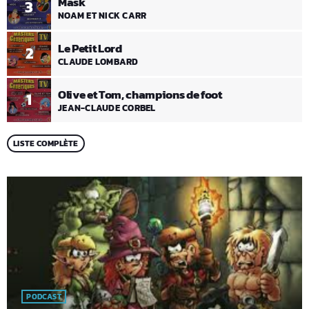
Mask
3
NOAM ET NICK CARR
Le Petit Lord
2
CLAUDE LOMBARD
Olive et Tom, champions de foot
1
JEAN-CLAUDE CORBEL
LISTE COMPLÈTE
PODCAST