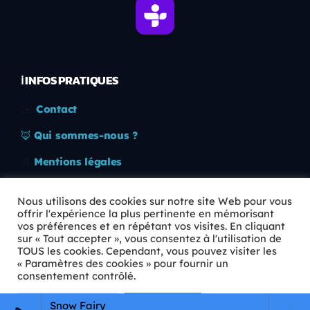
ℹ️ INFOS PRATIQUES
✉️
Contact
🦊
Qui sommes-nous ?
📄
Mentions légales
🔒
Confidentialité
Nous utilisons des cookies sur notre site Web pour vous
offrir l'expérience la plus pertinente en mémorisant
🛡️
RGPD
vos préférences et en répétant vos visites. En cliquant
sur « Tout accepter », vous consentez à l'utilisation de
Copyright © 2026 Animkids. Tous droits réservés.
TOUS les cookies. Cependant, vous pouvez visiter les
« Paramètres des cookies » pour fournir un
consentement contrôlé.
Paramètres Cookie
Tout accepter
Snow Fairy