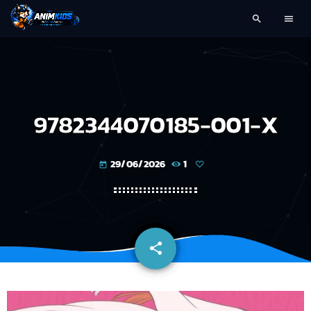
search
menu
9782344070185-001-X
29/06/2026
1
today
share
email