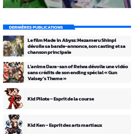
DERNIÈRES PUBLICATIONS
Le film Made in Abyss: Mezameru Shinpi
dévoile sa bande-annonce, son casting et sa
chanson principale
L’anime Dara-san of Reiwa dévoile une vidéo
sans crédits de son ending spécial « Gun
Valsey’s Theme »
Kid Pilote – Esprit de la course
Kid Ken – Esprit des arts martiaux