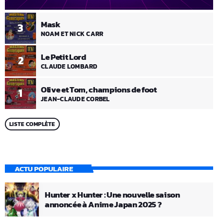
Mask
3
NOAM ET NICK CARR
Le Petit Lord
2
CLAUDE LOMBARD
Olive et Tom, champions de foot
1
JEAN-CLAUDE CORBEL
LISTE COMPLÈTE
ACTU POPULAIRE
Hunter x Hunter : Une nouvelle saison
annoncée à Anime Japan 2025 ?