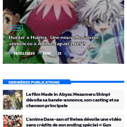
ACTUS
Hunter x Hunter : Une nouvelle saison
annoncée à Anime Japan 2025 ?
today
19/02/2025
5981
13
DERNIÈRES PUBLICATIONS
Le film Made in Abyss: Mezameru Shinpi
dévoile sa bande-annonce, son casting et sa
chanson principale
L’anime Dara-san of Reiwa dévoile une vidéo
sans crédits de son ending spécial « Gun