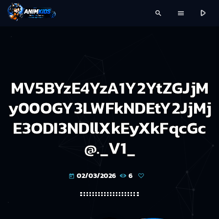
play_arrow
search
menu
MV5BYzE4YzA1Y2YtZGJjM
y00OGY3LWFkNDEtY2JjMj
E3ODI3NDllXkEyXkFqcGc
@._V1_
02/03/2026
6
today