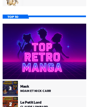
TOP 10
Mask
3
NOAM ET NICK CARR
Le Petit Lord
2
CLAUDE LOMBARD