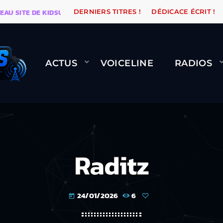
SITE DE KIDSUNE
WARÉTRO
ORANGE ROAD QUI PASS
DERNIERS TITRES !
DÉDICACE ÉCRIT !
ACTUS
VOICELINE
RADIOS
Raditz
24/01/2026
6
today