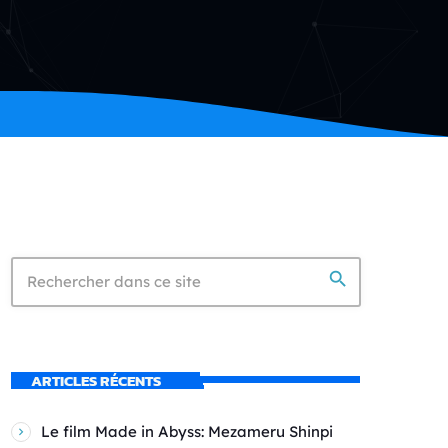
search
ARTICLES RÉCENTS
Le film Made in Abyss: Mezameru Shinpi