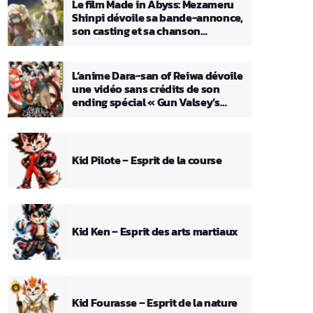
Le film Made in Abyss: Mezameru
Shinpi dévoile sa bande-annonce,
son casting et sa chanson
principale
L’anime Dara-san of Reiwa dévoile
une vidéo sans crédits de son
ending spécial « Gun Valsey’s
Theme »
Kid Pilote – Esprit de la course
Kid Ken – Esprit des arts martiaux
Kid Fourasse – Esprit de la nature