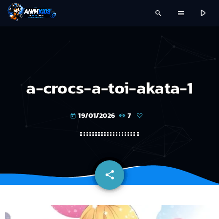
play_arrow
search
menu
a-crocs-a-toi-akata-1
19/01/2026
7
today
share
email