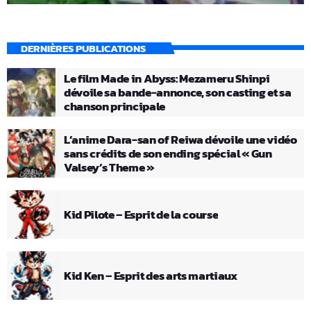
DERNIÈRES PUBLICATIONS
Le film Made in Abyss: Mezameru Shinpi
dévoile sa bande-annonce, son casting et sa
chanson principale
L’anime Dara-san of Reiwa dévoile une vidéo
sans crédits de son ending spécial « Gun
Valsey’s Theme »
Kid Pilote – Esprit de la course
Kid Ken – Esprit des arts martiaux