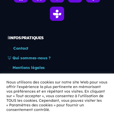
ℹ️ INFOS PRATIQUES
✉️
Contact
🦊
Qui sommes-nous ?
📄
Mentions légales
🔒
Confidentialité
Nous utilisons des cookies sur notre site Web pour vous
offrir l'expérience la plus pertinente en mémorisant
🛡️
RGPD
vos préférences et en répétant vos visites. En cliquant
sur « Tout accepter », vous consentez à l'utilisation de
Copyright © 2026 Animkids. Tous droits réservés.
TOUS les cookies. Cependant, vous pouvez visiter les
« Paramètres des cookies » pour fournir un
consentement contrôlé.