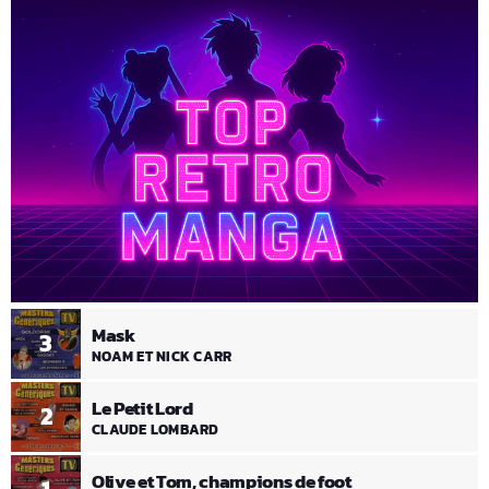
Mask
3
NOAM ET NICK CARR
Le Petit Lord
2
CLAUDE LOMBARD
Olive et Tom, champions de foot