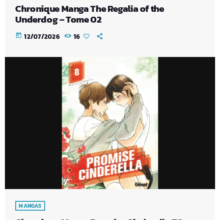
Chronique Manga The Regalia of the
Underdog – Tome 02
today
12/07/2026
16
MANGAS