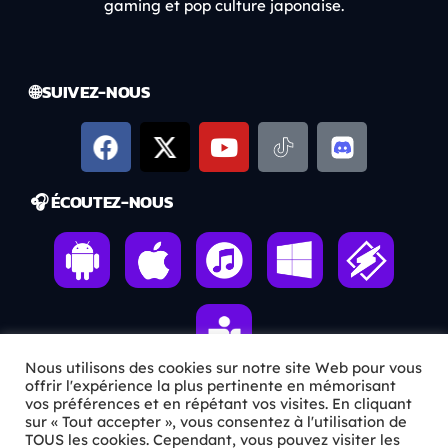
gaming et pop culture japonaise.
🌐 SUIVEZ-NOUS
🎧 ÉCOUTEZ-NOUS
Nous utilisons des cookies sur notre site Web pour vous
offrir l'expérience la plus pertinente en mémorisant
vos préférences et en répétant vos visites. En cliquant
sur « Tout accepter », vous consentez à l'utilisation de
ℹ️ INFOS PRATIQUES
TOUS les cookies. Cependant, vous pouvez visiter les