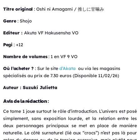
Titre original
: Oshi ni Amagami / 推しに甘噛み
Genre
: Shojo
Editeur :
Akuta VF Hakusensha VO
Pegi
: +12
Nombre de volumes
: 1 en VF 9 VO
Où l’acheter ?
: Sur le site
d’Akata
ou via les magasins
spécialisés au prix de 7.30 euros (Disponible 11/02/26)
Auteur : Suzuki Julietta
Avis de la rédaction :
Ce tome 1 joue surtout le rôle d’introduction. L’univers est posé
simplement, sans exposition lourde, et la relation entre les
deux personnages principaux se met en place de manière
naturelle. Le côté surnaturel (lié aux “crocs”) n’est pas là pour
créer du danger ou de la tension excessive, mais plutôt pour