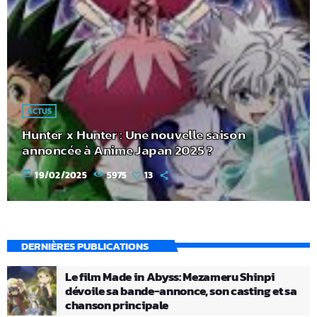
ACTUS
Hunter x Hunter : Une nouvelle saison
annoncée à Anime Japan 2025 ?
today
19/02/2025
5975
13
DERNIÈRES PUBLICATIONS
Le film Made in Abyss: Mezameru Shinpi
dévoile sa bande-annonce, son casting et sa
chanson principale