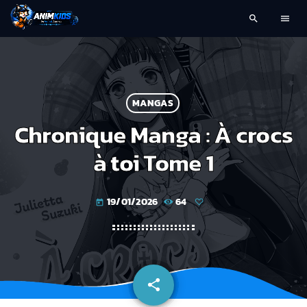
search
menu
MANGAS
Chronique Manga : À crocs
à toi Tome 1
19/01/2026
64
today
share
email