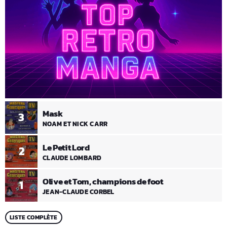
Mask
3
NOAM ET NICK CARR
Le Petit Lord
2
CLAUDE LOMBARD
Olive et Tom, champions de foot
1
JEAN-CLAUDE CORBEL
LISTE COMPLÈTE