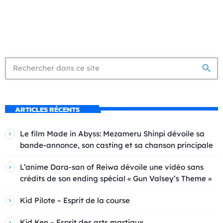
search
ARTICLES RÉCENTS
Le film Made in Abyss: Mezameru Shinpi dévoile sa
bande-annonce, son casting et sa chanson principale
L’anime Dara-san of Reiwa dévoile une vidéo sans
crédits de son ending spécial « Gun Valsey’s Theme »
Kid Pilote – Esprit de la course
Kid Ken – Esprit des arts martiaux