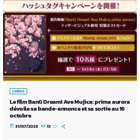
CINÉMA
Le film BanG Dream! Ave Mujica: prima aurora
dévoile sa bande-annonce et sa sortie au 16
octobre
today
31/07/2026
13