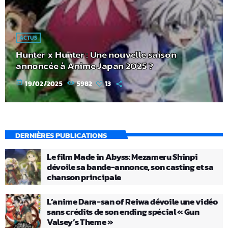
ACTUS
Hunter x Hunter : Une nouvelle saison
annoncée à Anime Japan 2025 ?
today
19/02/2025
5982
13
DERNIÈRES PUBLICATIONS
Le film Made in Abyss: Mezameru Shinpi
dévoile sa bande-annonce, son casting et sa
chanson principale
L’anime Dara-san of Reiwa dévoile une vidéo
sans crédits de son ending spécial « Gun
Valsey’s Theme »