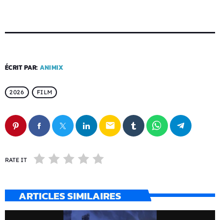
ÉCRIT PAR:
ANIMIX
2026
FILM
email
RATE IT
ARTICLES SIMILAIRES