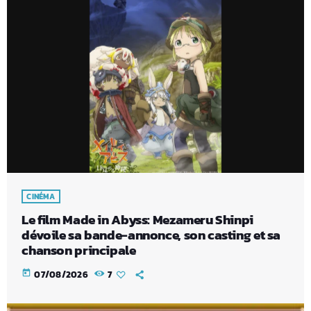
CINÉMA
Le film Made in Abyss: Mezameru Shinpi
dévoile sa bande-annonce, son casting et sa
chanson principale
today
07/08/2026
7