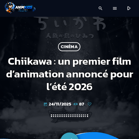
play_arrow
search
menu
CINÉMA
Chiikawa : un premier film
d’animation annoncé pour
l’été 2026
24/11/2025
87
today