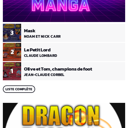
Mask
3
NOAM ET NICK CARR
Le Petit Lord
2
CLAUDE LOMBARD
Olive et Tom, champions de foot
1
JEAN-CLAUDE CORBEL
LISTE COMPLÈTE