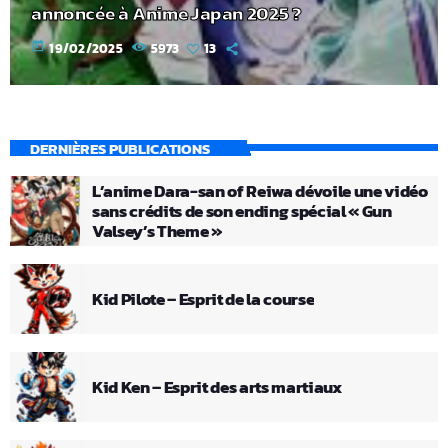
annoncée à Anime Japan 2025 ?
today
19/02/2025
5973
13
DERNIÈRES PUBLICATIONS
L’anime Dara-san of Reiwa dévoile une vidéo
sans crédits de son ending spécial « Gun
Valsey’s Theme »
Kid Pilote – Esprit de la course
Kid Ken – Esprit des arts martiaux