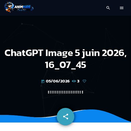
search
menu
ChatGPT Image 5 juin 2026,
16_07_45
05/06/2026
3
today
share
email