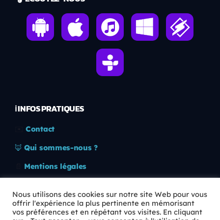
ℹ️ INFOS PRATIQUES
✉️
Contact
🦊
Qui sommes-nous ?
📄
Mentions légales
🔒
Confidentialité
Nous utilisons des cookies sur notre site Web pour vous
offrir l'expérience la plus pertinente en mémorisant
🛡️
RGPD
vos préférences et en répétant vos visites. En cliquant