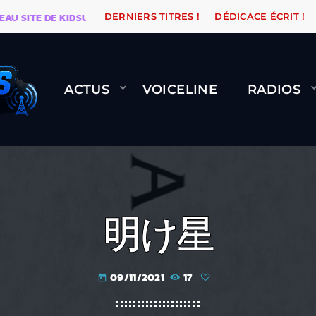
ITE DE KIDSUNE
WARÉTRO
ORANGE ROAD QUI PASS
DERNIERS TITRES !
DÉDICACE ÉCRIT !
ACTUS
VOICELINE
RADIOS
明け星
09/11/2021
17
today