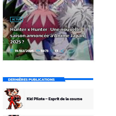
ACTUS
Hunter x Hunter : Une nouvelle
saison annoncée à Anime Japan
2025 ?
19/02/2025
5973
13
today
DERNIÈRES PUBLICATIONS
Kid Pilote – Esprit de la course