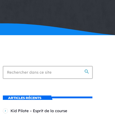
search
ARTICLES RÉCENTS
Kid Pilote – Esprit de la course