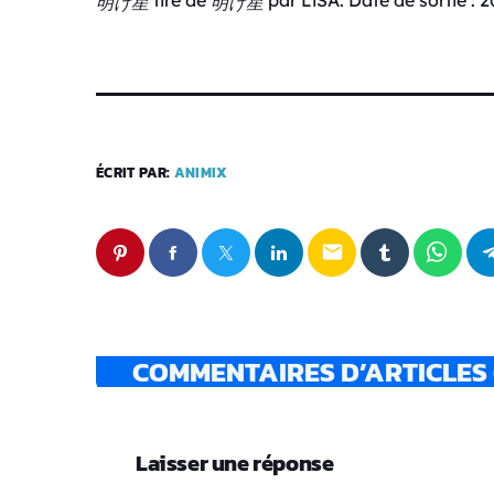
明け星
明け星
u
d
i
o
ÉCRIT PAR:
ANIMIX
email
COMMENTAIRES D’ARTICLES 
Laisser une réponse