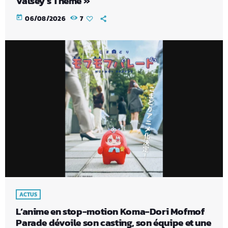
Valsey’s Theme »
today
06/08/2026
7
ACTUS
L’anime en stop-motion Koma-Dori Mofmof
Parade dévoile son casting, son équipe et une