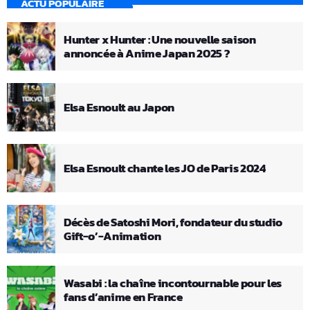
ACTU POPULAIRE
Hunter x Hunter : Une nouvelle saison
annoncée à Anime Japan 2025 ?
Elsa Esnoult au Japon
Elsa Esnoult chante les JO de Paris 2024
Décès de Satoshi Mori, fondateur du studio
Gift-o’-Animation
Wasabi : la chaîne incontournable pour les
fans d’anime en France