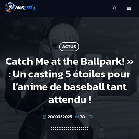
search
menu
ACTUS
Catch Me at the Ballpark! »
: Un casting 5 étoiles pour
l’anime de baseball tant
attendu !
20/03/2025
78
today