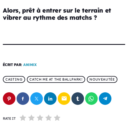
Alors, prêt à entrer sur le terrain et
vibrer au rythme des matchs ?
ÉCRIT PAR:
ANIMIX
CASTING
CATCH ME AT THE BALLPARK!
NOUVEAUTÉE
email
RATE IT