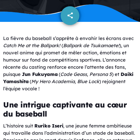
share
email
La fièvre du baseball s’apprête à envahir les écrans avec
Catch Me at the Ballpark!
(
Ballpark de Tsukamaete!
), un
nouvel anime qui promet de mêler action, émotions et
humour sur fond de compétitions sportives. L’annonce
récente du casting renforce encore l’attente des fans,
puisque
Jun Fukuyama
(
Code Geass, Persona 5
) et
Daiki
Yamashita
(
My Hero Academia, Blue Lock
) rejoignent
l’équipe vocale !
Une intrigue captivante au cœur
du baseball
L’histoire suit
Ruriko Iseri
, une jeune femme ambitieuse
qui travaille dans l’administration d’un stade de baseball.