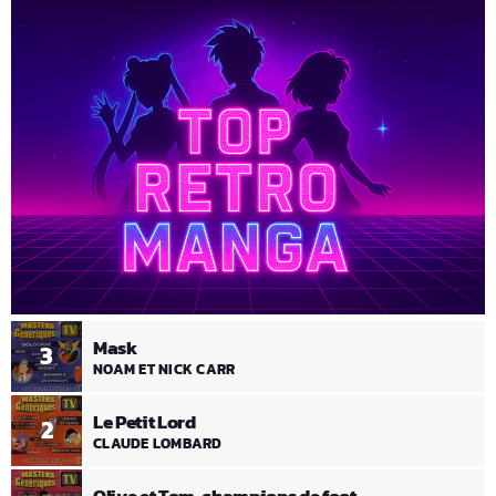
Mask
3
NOAM ET NICK CARR
Le Petit Lord
2
CLAUDE LOMBARD
Olive et Tom, champions de foot