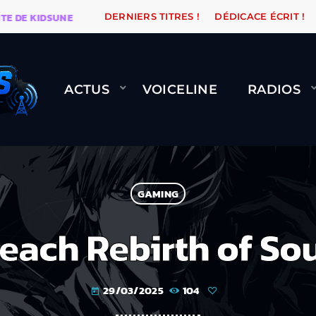
DSUNE
WARÉTRO
ORANGE ROAD QUI PASSE, ÇA LE F
DERNIERS TITRES !
DÉDICACE ÉCRIT !
ACTUS
VOICELINE
RADIOS
GAMING
each Rebirth of So
29/03/2025
104
today