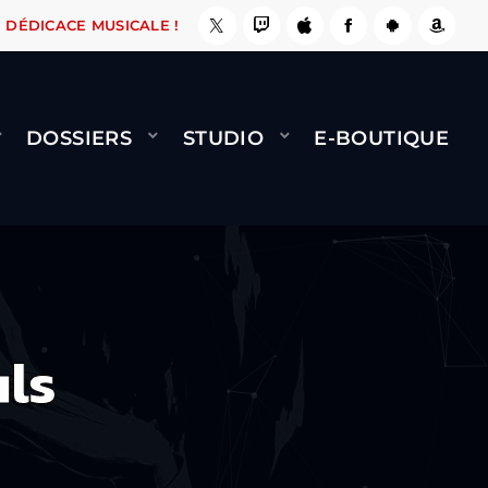
AIT !
NAMI
BERNARD MINET - FLY (GÉNÉRIQU
DÉDICACE MUSICALE !
DOSSIERS
STUDIO
E-BOUTIQUE
uls