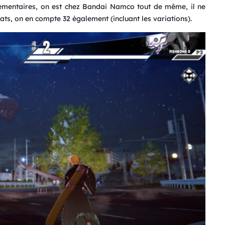
lémentaires, on est chez Bandai Namco tout de même, il ne
bats, on en compte 32 également (incluant les variations).