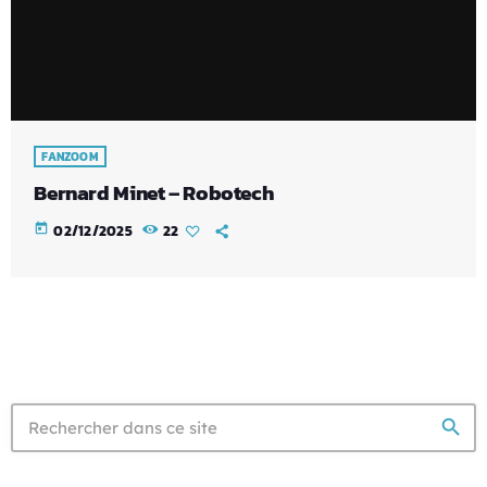
FANZOOM
Bernard Minet – Robotech
today
02/12/2025
22
search