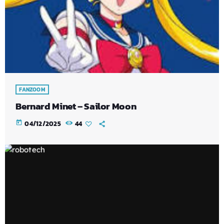
FANZOOM
Bernard Minet – Sailor Moon
today
04/12/2025
44