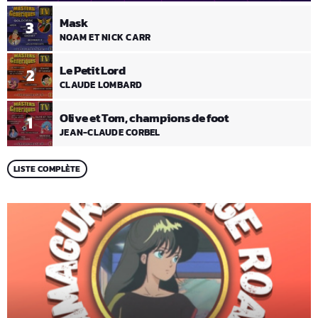
Mask
3
NOAM ET NICK CARR
Le Petit Lord
2
CLAUDE LOMBARD
Olive et Tom, champions de foot
1
JEAN-CLAUDE CORBEL
LISTE COMPLÈTE