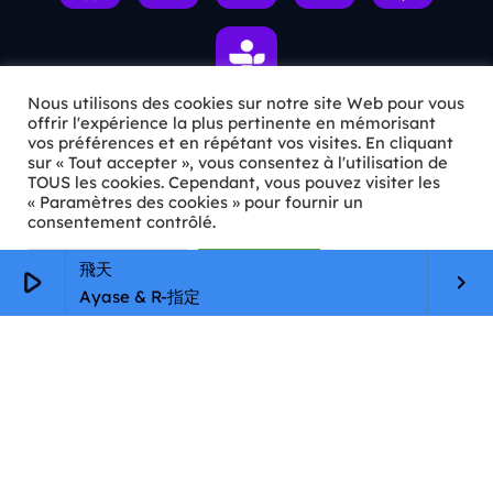
Nous utilisons des cookies sur notre site Web pour vous
offrir l'expérience la plus pertinente en mémorisant
vos préférences et en répétant vos visites. En cliquant
ℹ️ INFOS PRATIQUES
sur « Tout accepter », vous consentez à l'utilisation de
TOUS les cookies. Cependant, vous pouvez visiter les
« Paramètres des cookies » pour fournir un
✉️
Contact
consentement contrôlé.
🦊
Qui sommes-nous ?
Paramètres Cookie
Tout accepter
飛天
play_arrow
keyboard_arrow_right
📄
Mentions légales
Ayase & R-指定
🔒
Confidentialité
🛡️
RGPD
Copyright © 2026 Animkids. Tous droits réservés.