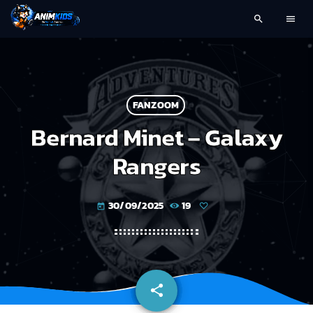
search
menu
FANZOOM
Bernard Minet – Galaxy
Rangers
30/09/2025
19
today
share
email