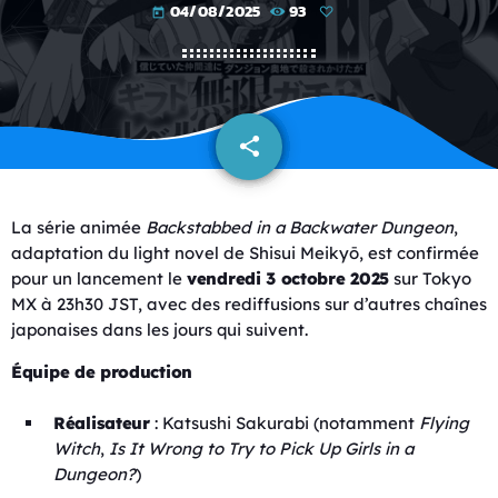
04/08/2025
93
today
share
email
La série animée
Backstabbed in a Backwater Dungeon
,
adaptation du light novel de Shisui Meikyō, est confirmée
pour un lancement le
vendredi 3 octobre 2025
sur Tokyo
MX à 23h30 JST, avec des rediffusions sur d’autres chaînes
japonaises dans les jours qui suivent.
Équipe de production
Réalisateur
: Katsushi Sakurabi (notamment
Flying
Witch
,
Is It Wrong to Try to Pick Up Girls in a
Dungeon?
)