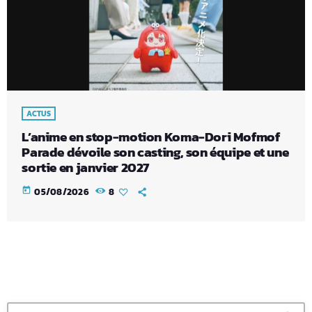
ACTUS
L’anime en stop-motion Koma-Dori Mofmof
Parade dévoile son casting, son équipe et une
sortie en janvier 2027
today
05/08/2026
8