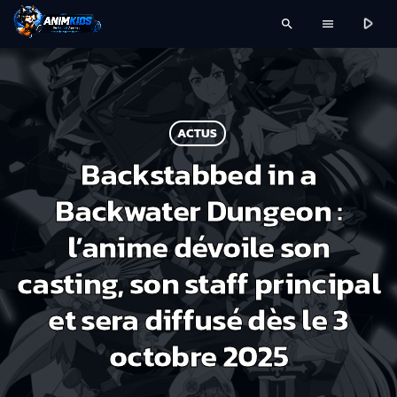
play_arrow
search
menu
ACTUS
Backstabbed in a
Backwater Dungeon :
l’anime dévoile son
casting, son staff principal
et sera diffusé dès le 3
octobre 2025