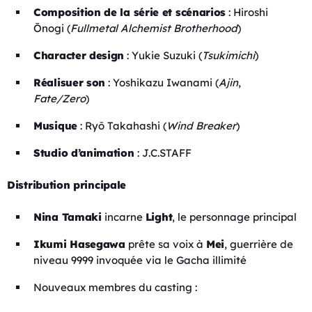
Composition de la série et scénarios
: Hiroshi
Ōnogi (
Fullmetal Alchemist Brotherhood
)
Character design
: Yukie Suzuki (
Tsukimichi
)
Réalisuer son
: Yoshikazu Iwanami (
Ajin
,
Fate/Zero
)
Musique
: Ryō Takahashi (
Wind Breaker
)
Studio d’animation
: J.C.STAFF
Distribution principale
Nina Tamaki
incarne
Light
, le personnage principal
Ikumi Hasegawa
prête sa voix à
Mei
, guerrière de
niveau 9999 invoquée via le Gacha illimité
Nouveaux membres du casting :