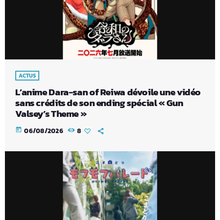
ACTUS
L’anime Dara-san of Reiwa dévoile une vidéo
sans crédits de son ending spécial « Gun
Valsey’s Theme »
today
06/08/2026
8