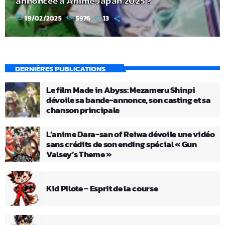
annoncée à Anime Japan 2025 ?
today
19/02/2025
5976
13
DERNIÈRES PUBLICATIONS
Le film Made in Abyss: Mezameru Shinpi
dévoile sa bande-annonce, son casting et sa
chanson principale
L’anime Dara-san of Reiwa dévoile une vidéo
sans crédits de son ending spécial « Gun
Valsey’s Theme »
Kid Pilote – Esprit de la course