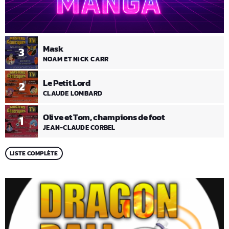
Mask
3
NOAM ET NICK CARR
Le Petit Lord
2
CLAUDE LOMBARD
Olive et Tom, champions de foot
1
JEAN-CLAUDE CORBEL
LISTE COMPLÈTE