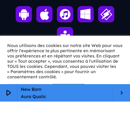
Nous utilisons des cookies sur notre site Web pour vous
offrir l'expérience la plus pertinente en mémorisant
vos préférences et en répétant vos visites. En cliquant
sur « Tout accepter », vous consentez à l'utilisation de
ℹ️ INFOS PRATIQUES
TOUS les cookies. Cependant, vous pouvez visiter les
« Paramètres des cookies » pour fournir un
✉️
Contact
consentement contrôlé.
🦊
Qui sommes-nous ?
Paramètres Cookie
Tout accepter
New Born
play_arrow
keyboard_arrow_right
Aura Qualic
📄
Mentions légales
🔒
Confidentialité
🛡️
RGPD