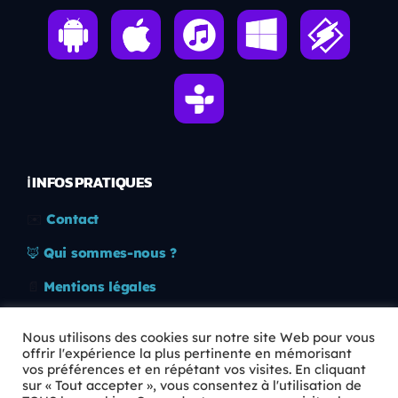
ℹ️ INFOS PRATIQUES
✉️
Contact
🦊
Qui sommes-nous ?
📄
Mentions légales
🔒
Confidentialité
Nous utilisons des cookies sur notre site Web pour vous
offrir l'expérience la plus pertinente en mémorisant
🛡️
RGPD
vos préférences et en répétant vos visites. En cliquant
sur « Tout accepter », vous consentez à l'utilisation de
Copyright © 2026 Animkids. Tous droits réservés.