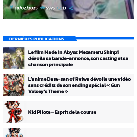
today
19/02/2025
5975
13
DERNIÈRES PUBLICATIONS
Le film Made in Abyss: Mezameru Shinpi
dévoile sa bande-annonce, son casting et sa
chanson principale
L’anime Dara-san of Reiwa dévoile une vidéo
sans crédits de son ending spécial « Gun
Valsey’s Theme »
Kid Pilote – Esprit de la course