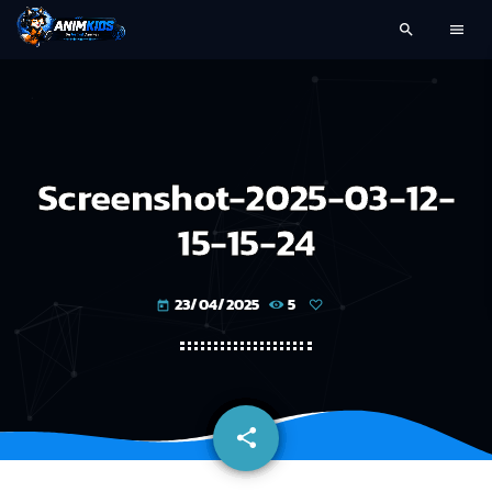
search
menu
Screenshot-2025-03-12-
15-15-24
23/04/2025
5
today
share
email