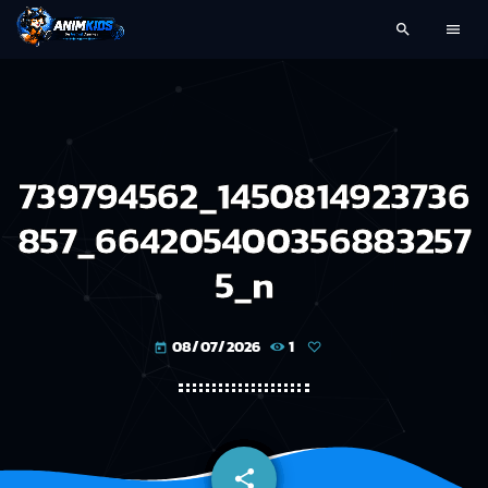
search
menu
739794562_1450814923736
857_664205400356883257
5_n
08/07/2026
1
today
share
email