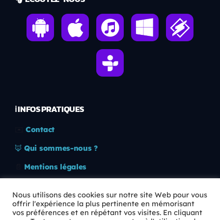
ℹ️ INFOS PRATIQUES
✉️
Contact
🦊
Qui sommes-nous ?
📄
Mentions légales
🔒
Confidentialité
Nous utilisons des cookies sur notre site Web pour vous
offrir l'expérience la plus pertinente en mémorisant
🛡️
RGPD
vos préférences et en répétant vos visites. En cliquant