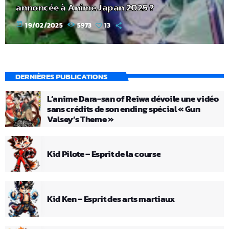
annoncée à Anime Japan 2025 ?
today
19/02/2025
5973
13
DERNIÈRES PUBLICATIONS
L’anime Dara-san of Reiwa dévoile une vidéo
sans crédits de son ending spécial « Gun
Valsey’s Theme »
Kid Pilote – Esprit de la course
Kid Ken – Esprit des arts martiaux