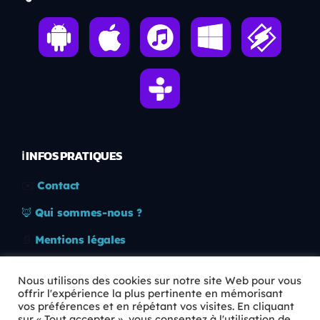
ℹ️ INFOS PRATIQUES
✉️
Contact
🦊
Qui sommes-nous ?
📄
Mentions légales
🔒
Confidentialité
Nous utilisons des cookies sur notre site Web pour vous
offrir l'expérience la plus pertinente en mémorisant
🛡️
RGPD
vos préférences et en répétant vos visites. En cliquant
sur « Tout accepter », vous consentez à l'utilisation de