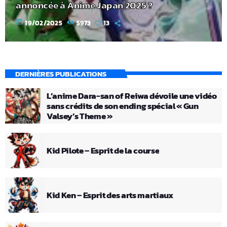
annoncée à Anime Japan 2025 ?
today
19/02/2025
5973
13
DERNIÈRES PUBLICATIONS
L’anime Dara-san of Reiwa dévoile une vidéo
sans crédits de son ending spécial « Gun
Valsey’s Theme »
Kid Pilote – Esprit de la course
Kid Ken – Esprit des arts martiaux