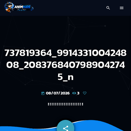
search
menu
737819364_9914331004248
08_208376840798904274
5_n
08/07/2026
3
today
share
email