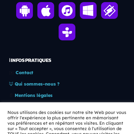
ℹ️ INFOS PRATIQUES
✉️
Contact
🦊
Qui sommes-nous ?
📄
Mentions légales
🔒
Confidentialité
Nous utilisons des cookies sur notre site Web pour vous
offrir l'expérience la plus pertinente en mémorisant
🛡️
RGPD
vos préférences et en répétant vos visites. En cliquant
sur « Tout accepter », vous consentez à l'utilisation de
Copyright © 2026 Animkids. Tous droits réservés.
TOUS les cookies. Cependant, vous pouvez visiter les