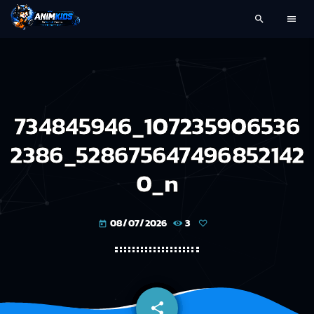
search
menu
734845946_107235906536
2386_528675647496852142
0_n
08/07/2026
3
today
share
email