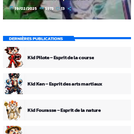
today
19/02/2025
5973
13
DERNIÈRES PUBLICATIONS
Kid Pilote – Esprit de la course
Kid Ken – Esprit des arts martiaux
Kid Fourasse – Esprit de la nature