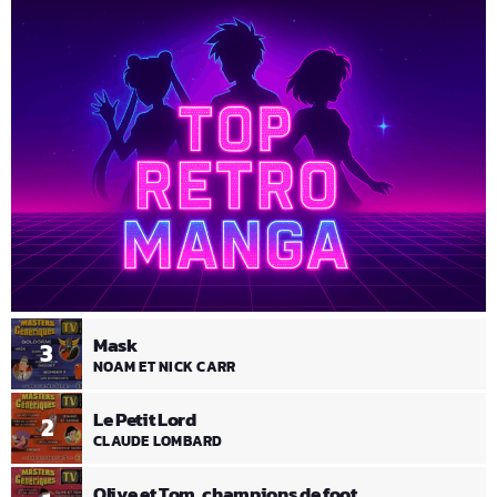
Mask
3
NOAM ET NICK CARR
Le Petit Lord
2
CLAUDE LOMBARD
Olive et Tom, champions de foot