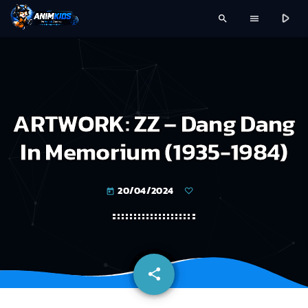
play_arrow
search
menu
ARTWORK: ZZ – Dang Dang
In Memorium (1935-1984)
20/04/2024
today
share
email