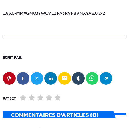
1.83.0-MMXG4KQYWCVLZPA3RVFBVNXYAE.0.2-2
ÉCRIT PAR:
email
RATE IT
COMMENTAIRES D’ARTICLES (0)