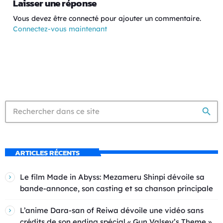
Laisser une réponse
Vous devez être connecté pour ajouter un commentaire.
Connectez-vous maintenant
search
ARTICLES RÉCENTS
Le film Made in Abyss: Mezameru Shinpi dévoile sa
bande-annonce, son casting et sa chanson principale
L’anime Dara-san of Reiwa dévoile une vidéo sans
crédits de son ending spécial « Gun Valsey’s Theme »