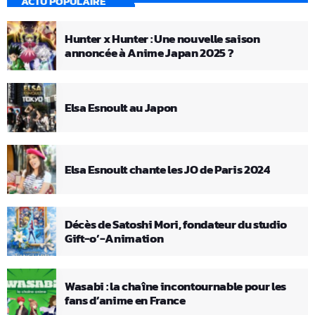
ACTU POPULAIRE
Hunter x Hunter : Une nouvelle saison
annoncée à Anime Japan 2025 ?
Elsa Esnoult au Japon
Elsa Esnoult chante les JO de Paris 2024
Décès de Satoshi Mori, fondateur du studio
Gift-o’-Animation
Wasabi : la chaîne incontournable pour les
fans d’anime en France