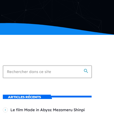
search
ARTICLES RÉCENTS
Le film Made in Abyss: Mezameru Shinpi