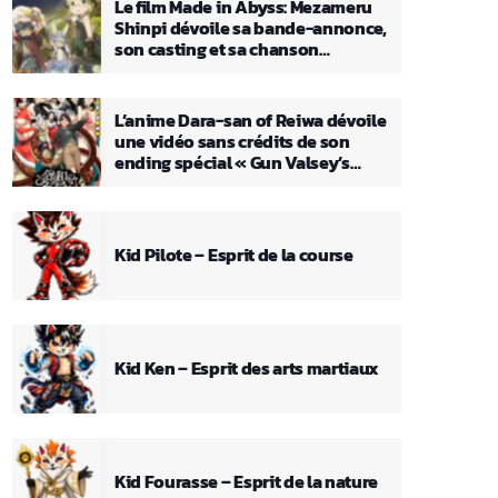
Le film Made in Abyss: Mezameru
Shinpi dévoile sa bande-annonce,
son casting et sa chanson
principale
L’anime Dara-san of Reiwa dévoile
une vidéo sans crédits de son
ending spécial « Gun Valsey’s
Theme »
Kid Pilote – Esprit de la course
Kid Ken – Esprit des arts martiaux
Kid Fourasse – Esprit de la nature