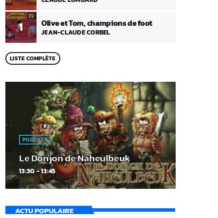
Olive et Tom, champions de foot
1
JEAN-CLAUDE CORBEL
LISTE COMPLÈTE
PODCAST
Le Donjon de Naheulbeuk
13:30 - 13:45
ACTU POPULAIRE