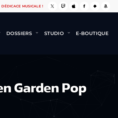
, ÇA LE FAIT !
NAMI
BERNARD MINET - FLY 
DÉDICACE MUSICALE !
DOSSIERS
STUDIO
E-BOUTIQUE
een Garden Pop