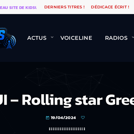
ITE DE KIDSUNE
WARÉTRO
ORANGE ROAD QUI PASSE
DERNIERS TITRES !
DÉDICACE ÉCRIT !
ACTUS
VOICELINE
RADIOS
– Rolling star Gr
19/04/2024
today