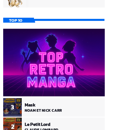
TOP 10
Mask
3
NOAM ET NICK CARR
Le Petit Lord
2
CLAUDE LOMBARD