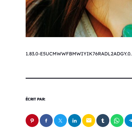
1.83.0-E5UCMWWFBMWIYIK76RADL2ADGY.0.
ÉCRIT PAR:
email