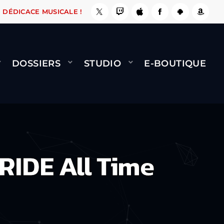
A LE FAIT !
NAMI
BERNARD MINET - FLY (GÉ
DÉDICACE MUSICALE !
DOSSIERS
STUDIO
E-BOUTIQUE
IDE All Time