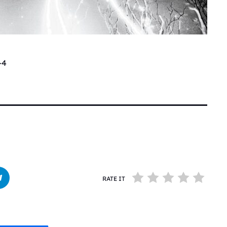
-4
RATE IT