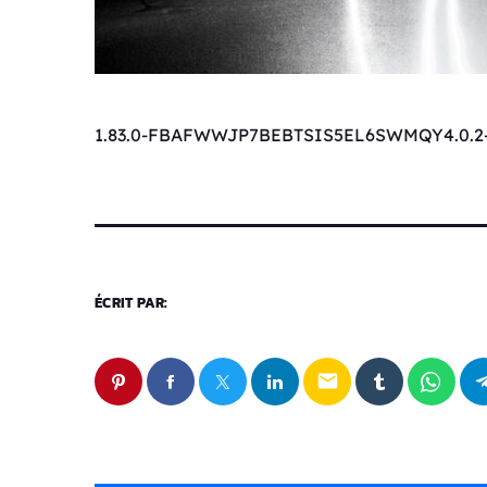
1.83.0-FBAFWWJP7BEBTSIS5EL6SWMQY4.0.2
ÉCRIT PAR:
email