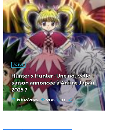
ACTUS
Hunter x Hunter : Une nouvelle
saison annoncée à Anime Japan
2025 ?
19/02/2025
5976
13
today