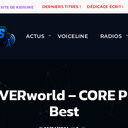
 DE KIDSUNE
WARÉTRO
ORANGE ROAD QUI PASSE, Ç
DERNIERS TITRES !
DÉDICACE ÉCRIT !
ACTUS
VOICELINE
RADIOS
ERworld – CORE PR
Best