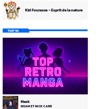
Kid Fourasse – Esprit de la nature
TOP 10
Mask
3
NOAM ET NICK CARR