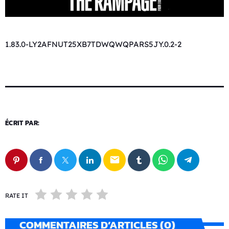
1.83.0-LY2AFNUT25XB7TDWQWQPARS5JY.0.2-2
ÉCRIT PAR:
email
RATE IT
COMMENTAIRES D’ARTICLES (0)