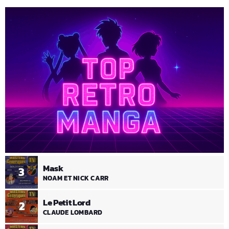
Mask
3
NOAM ET NICK CARR
Le Petit Lord
2
CLAUDE LOMBARD