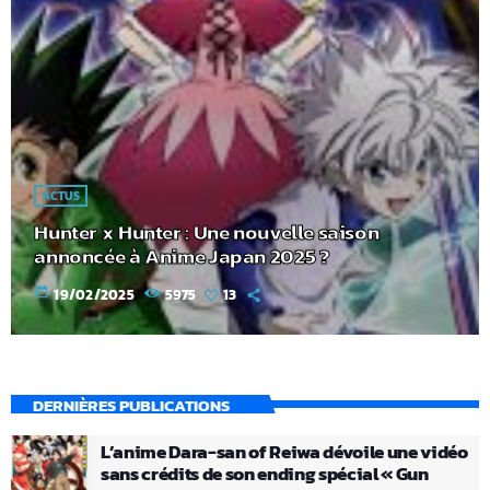
ACTUS
Hunter x Hunter : Une nouvelle saison
annoncée à Anime Japan 2025 ?
today
19/02/2025
5975
13
DERNIÈRES PUBLICATIONS
L’anime Dara-san of Reiwa dévoile une vidéo
sans crédits de son ending spécial « Gun