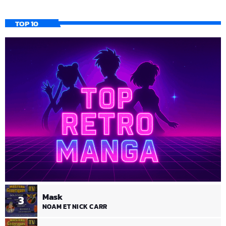
TOP 10
Mask
3
NOAM ET NICK CARR