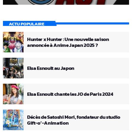
ACTU POPULAIRE
Hunter x Hunter : Une nouvelle saison
annoncée à Anime Japan 2025 ?
Elsa Esnoult au Japon
Elsa Esnoult chante les JO de Paris 2024
Décès de Satoshi Mori, fondateur du studio
Gift-o’-Animation