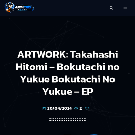
search
menu
ARTWORK: Takahashi
Hitomi – Bokutachi no
Yukue Bokutachi No
Yukue – EP
20/04/2024
2
today