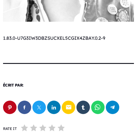
1.83.0-U7G3IW3DBZSUCXEL5CGIX4ZBAY.0.2-9
ÉCRIT PAR:
email
RATE IT