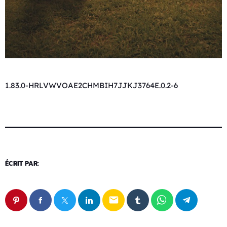
1.83.0-HRLVWVOAE2CHMBIH7JJKJ3764E.0.2-6
ÉCRIT PAR:
email