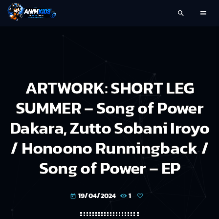
search
menu
ARTWORK: SHORT LEG
SUMMER – Song of Power
Dakara, Zutto Sobani Iroyo
/ Honoono Runningback /
Song of Power – EP
19/04/2024
1
today