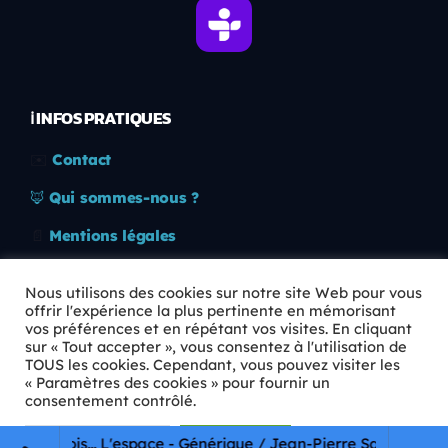
ℹ️ INFOS PRATIQUES
✉️
Contact
🦊
Qui sommes-nous ?
📄
Mentions légales
🔒
Confidentialité
Nous utilisons des cookies sur notre site Web pour vous
offrir l'expérience la plus pertinente en mémorisant
🛡️
RGPD
vos préférences et en répétant vos visites. En cliquant
sur « Tout accepter », vous consentez à l'utilisation de
Copyright © 2026 Animkids. Tous droits réservés.
TOUS les cookies. Cependant, vous pouvez visiter les
« Paramètres des cookies » pour fournir un
consentement contrôlé.
Paramètres Cookie
Tout accepter
it une fois... L'espace - Générique / Jean-Pierre Savelli