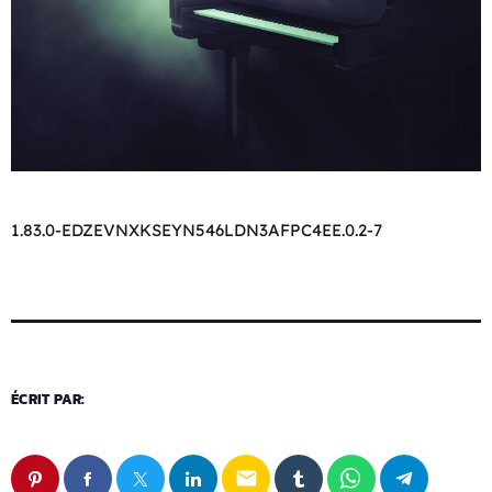
1.83.0-EDZEVNXKSEYN546LDN3AFPC4EE.0.2-7
ÉCRIT PAR:
email