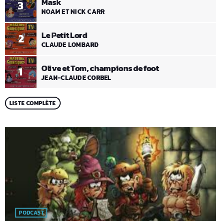
Mask
3
NOAM ET NICK CARR
Le Petit Lord
2
CLAUDE LOMBARD
Olive et Tom, champions de foot
1
JEAN-CLAUDE CORBEL
LISTE COMPLÈTE
PODCAST