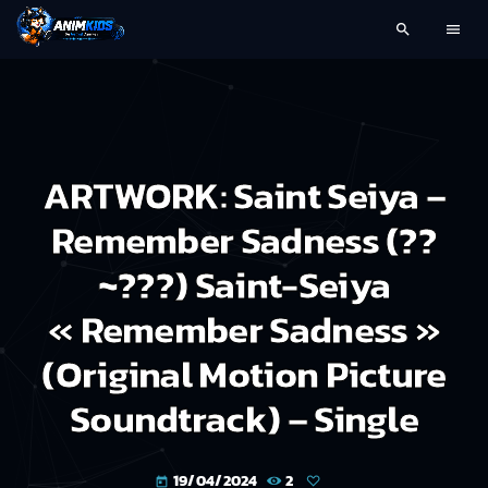
search
menu
ARTWORK: Saint Seiya –
Remember Sadness (??
~???) Saint-Seiya
« Remember Sadness »
(Original Motion Picture
Soundtrack) – Single
19/04/2024
2
today