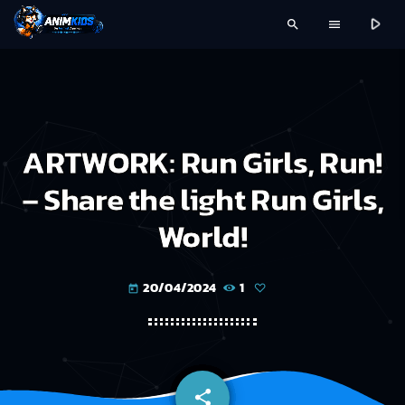
play_arrow
search
menu
ARTWORK: Run Girls, Run!
– Share the light Run Girls,
World!
20/04/2024
1
today
share
email