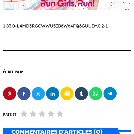
1.83.0-L4MD3RGCWWU5IB6W64FQ6GUUDY.0.2-1
ÉCRIT PAR:
email
RATE IT
COMMENTAIRES D’ARTICLES (0)