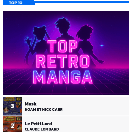
TOP 10
Mask
3
NOAM ET NICK CARR
Le Petit Lord
2
CLAUDE LOMBARD