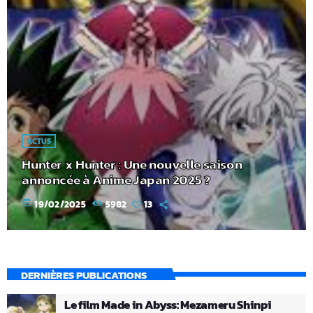
ACTUS
Hunter x Hunter : Une nouvelle saison
annoncée à Anime Japan 2025 ?
today
19/02/2025
5982
13
DERNIÈRES PUBLICATIONS
Le film Made in Abyss: Mezameru Shinpi