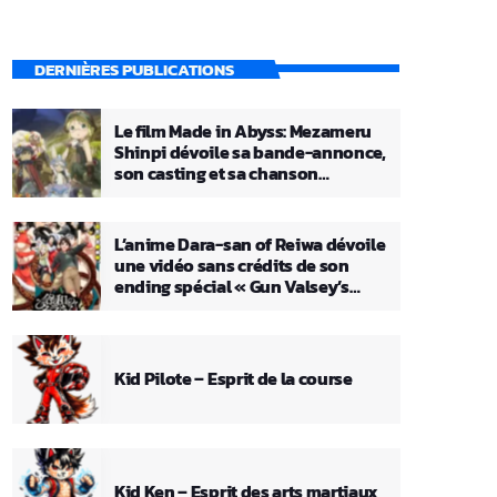
DERNIÈRES PUBLICATIONS
Le film Made in Abyss: Mezameru
Shinpi dévoile sa bande-annonce,
son casting et sa chanson
principale
L’anime Dara-san of Reiwa dévoile
une vidéo sans crédits de son
ending spécial « Gun Valsey’s
Theme »
Kid Pilote – Esprit de la course
Kid Ken – Esprit des arts martiaux