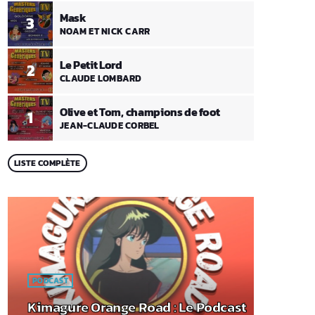
Mask
3
NOAM ET NICK CARR
Le Petit Lord
2
CLAUDE LOMBARD
Olive et Tom, champions de foot
1
JEAN-CLAUDE CORBEL
LISTE COMPLÈTE
PODCAST
Kimagure Orange Road : Le Podcast