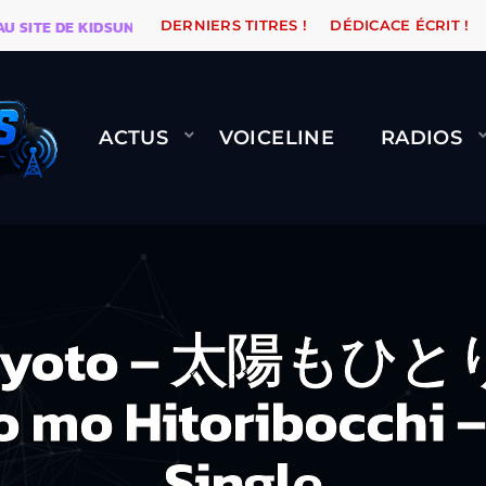
E KIDSUNE
WARÉTRO
ORANGE ROAD QUI PASSE, ÇA
DERNIERS TITRES !
DÉDICACE ÉCRIT !
ACTUS
VOICELINE
RADIOS
 Qyoto – 太陽もひと
o mo Hitoribocchi –
Single