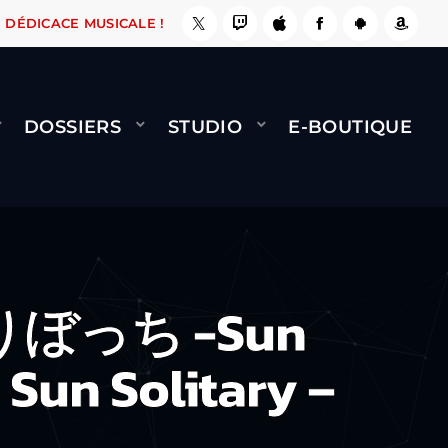
 LE FAIT !
NAMI
BERNARD MINET - FLY (GÉN
DÉDICACE MUSICALE !
DOSSIERS
STUDIO
E-BOUTIQUE
りぼっち -Sun
 Sun Solitary –