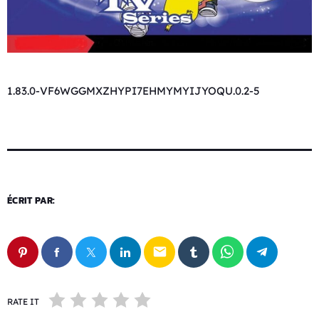
1.83.0-VF6WGGMXZHYPI7EHMYMYIJYOQU.0.2-5
ÉCRIT PAR:
email
RATE IT