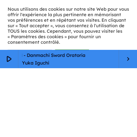
Nous utilisons des cookies sur notre site Web pour vous
offrir l'expérience la plus pertinente en mémorisant
vos préférences et en répétant vos visites. En cliquant
ℹ️ INFOS PRATIQUES
sur « Tout accepter », vous consentez à l'utilisation de
TOUS les cookies. Cependant, vous pouvez visiter les
« Paramètres des cookies » pour fournir un
✉️
Contact
consentement contrôlé.
🦊
Qui sommes-nous ?
Paramètres Cookie
Tout accepter
LUSION - Danmachi Sword Oratoria
RE-I
play_arrow
keyboard_arrow_right
📄
Mentions légales
Yuka Iguchi
🔒
Confidentialité
🛡️
RGPD
Copyright © 2026 Animkids. Tous droits réservés.