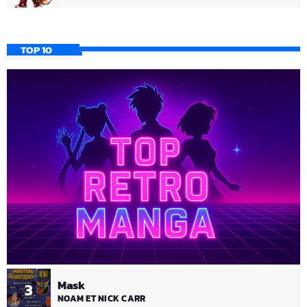
TOP 10
Mask
3
NOAM ET NICK CARR