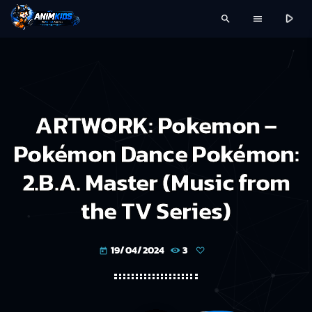
play_arrow
search
menu
ARTWORK: Pokemon –
Pokémon Dance Pokémon:
2.B.A. Master (Music from
the TV Series)
19/04/2024
3
today