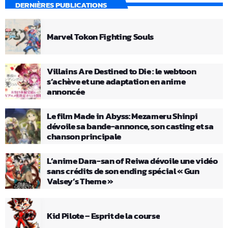
DERNIÈRES PUBLICATIONS
Marvel Tokon Fighting Souls
Villains Are Destined to Die : le webtoon
s’achève et une adaptation en anime
annoncée
Le film Made in Abyss: Mezameru Shinpi
dévoile sa bande-annonce, son casting et sa
chanson principale
L’anime Dara-san of Reiwa dévoile une vidéo
sans crédits de son ending spécial « Gun
Valsey’s Theme »
Kid Pilote – Esprit de la course