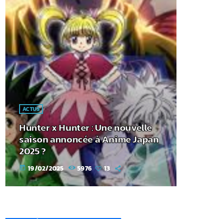
ACTUS
Hunter x Hunter : Une nouvelle
saison annoncée à Anime Japan
2025 ?
19/02/2025
5976
13
today