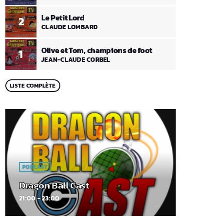
Le Petit Lord
2
CLAUDE LOMBARD
Olive et Tom, champions de foot
1
JEAN-CLAUDE CORBEL
LISTE COMPLÈTE
PODCAST
Dragon Ball Cast
21:00 - 23:00