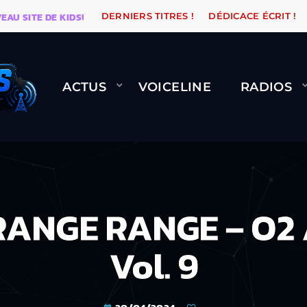
SITE DE KIDSUNE
WARÉTRO
ORANGE ROAD QUI PAS
DERNIERS TITRES !
DÉDICACE ÉCRIT !
ACTUS
VOICELINE
RADIOS
ANGE RANGE – O2 
Vol. 9