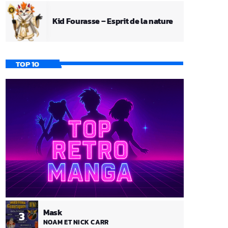
Kid Fourasse – Esprit de la nature
TOP 10
Mask
3
NOAM ET NICK CARR