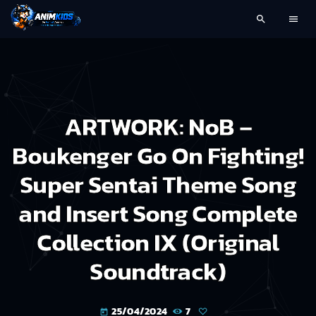
search
menu
ARTWORK: NoB –
Boukenger Go On Fighting!
Super Sentai Theme Song
and Insert Song Complete
Collection IX (Original
Soundtrack)
25/04/2024
7
today