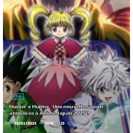
ACTUS
Hunter x Hunter : Une nouvelle saison
annoncée à Anime Japan 2025 ?
today
19/02/2025
5976
13