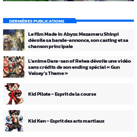
DERNIÈRES PUBLICATIONS
Le film Made in Abyss: Mezameru Shinpi
dévoile sa bande-annonce, son casting et sa
chanson principale
L’anime Dara-san of Reiwa dévoile une vidéo
sans crédits de son ending spécial « Gun
Valsey’s Theme »
Kid Pilote – Esprit de la course
Kid Ken – Esprit des arts martiaux