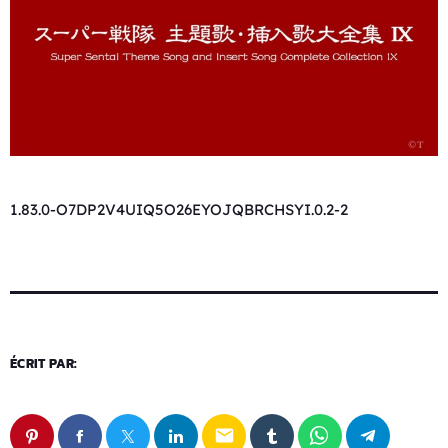
1.83.0-O7DP2V4UIQ5O26EYOJQBRCHSYI.0.2-2
ÉCRIT PAR:
email