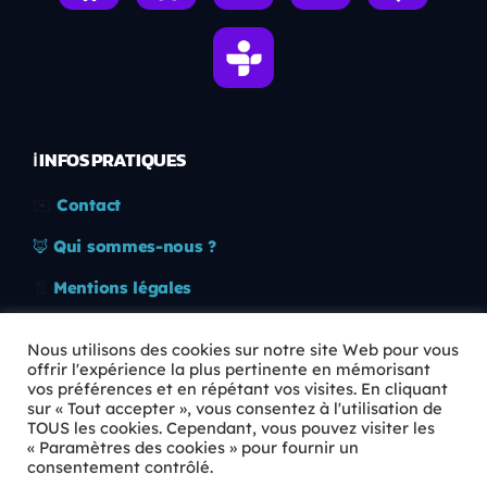
ℹ️ INFOS PRATIQUES
✉️
Contact
🦊
Qui sommes-nous ?
📄
Mentions légales
🔒
Confidentialité
Nous utilisons des cookies sur notre site Web pour vous
offrir l'expérience la plus pertinente en mémorisant
🛡️
RGPD
vos préférences et en répétant vos visites. En cliquant
sur « Tout accepter », vous consentez à l'utilisation de
Copyright © 2026 Animkids. Tous droits réservés.
TOUS les cookies. Cependant, vous pouvez visiter les
« Paramètres des cookies » pour fournir un
consentement contrôlé.