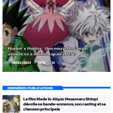
ACTUS
Hunter x Hunter : Une nouvelle saison
annoncée à Anime Japan 2025 ?
today
19/02/2025
5976
13
DERNIÈRES PUBLICATIONS
Le film Made in Abyss: Mezameru Shinpi
dévoile sa bande-annonce, son casting et sa
chanson principale