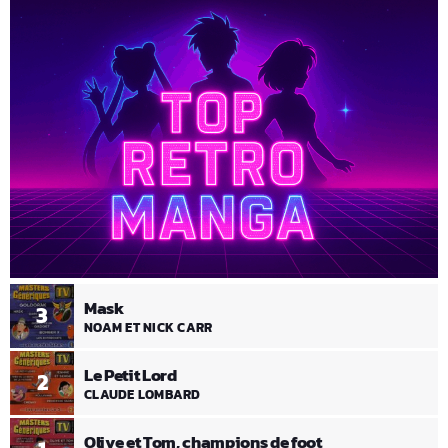
Mask
3
NOAM ET NICK CARR
Le Petit Lord
2
CLAUDE LOMBARD
Olive et Tom, champions de foot