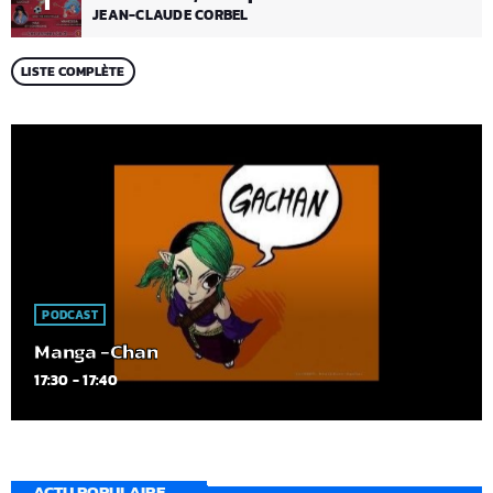
1
JEAN-CLAUDE CORBEL
LISTE COMPLÈTE
PODCAST
Manga -Chan
17:30 - 17:40
ACTU POPULAIRE