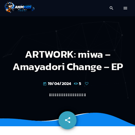
search
menu
ARTWORK: miwa –
Amayadori Change – EP
19/04/2024
5
today
share
email