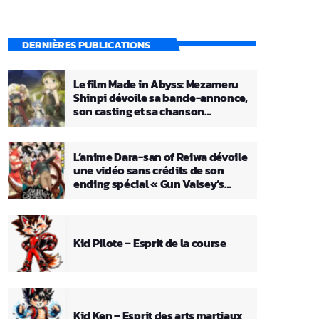
DERNIÈRES PUBLICATIONS
Le film Made in Abyss: Mezameru
Shinpi dévoile sa bande-annonce,
son casting et sa chanson
principale
L’anime Dara-san of Reiwa dévoile
une vidéo sans crédits de son
ending spécial « Gun Valsey’s
Theme »
Kid Pilote – Esprit de la course
Kid Ken – Esprit des arts martiaux