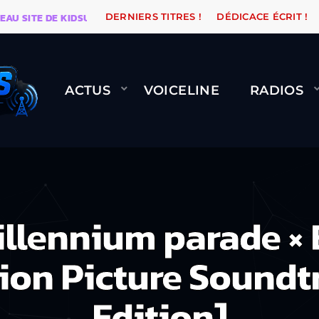
TE DE KIDSUNE
WARÉTRO
ORANGE ROAD QUI PASSE
DERNIERS TITRES !
DÉDICACE ÉCRIT !
ACTUS
VOICELINE
RADIOS
lennium parade × Be
ion Picture Soundt
Edition]