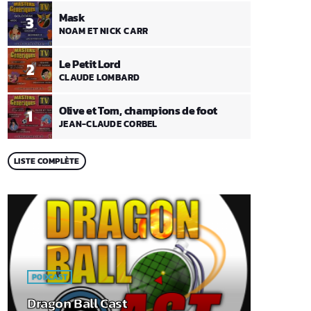
Mask
3
NOAM ET NICK CARR
Le Petit Lord
2
CLAUDE LOMBARD
Olive et Tom, champions de foot
1
JEAN-CLAUDE CORBEL
LISTE COMPLÈTE
PODCAST
Dragon Ball Cast