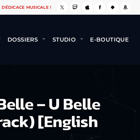
, ÇA LE FAIT !
NAMI
BERNARD MINET - FLY 
DÉDICACE MUSICALE !
DOSSIERS
STUDIO
E-BOUTIQUE
lle – U Belle
rack) [English