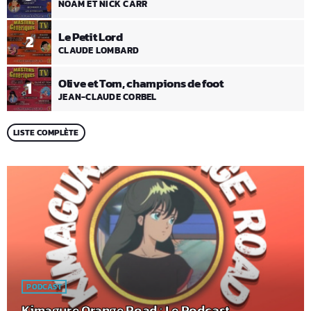
NOAM ET NICK CARR
Le Petit Lord
2
CLAUDE LOMBARD
Olive et Tom, champions de foot
1
JEAN-CLAUDE CORBEL
LISTE COMPLÈTE
PODCAST
Kimagure Orange Road : Le Podcast