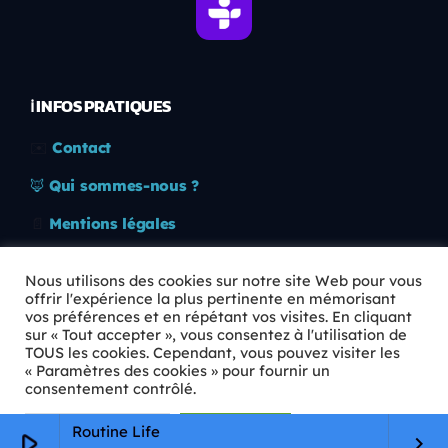
ℹ️ INFOS PRATIQUES
✉️
Contact
🦊
Qui sommes-nous ?
📄
Mentions légales
🔒
Confidentialité
Nous utilisons des cookies sur notre site Web pour vous
offrir l'expérience la plus pertinente en mémorisant
🛡️
RGPD
vos préférences et en répétant vos visites. En cliquant
sur « Tout accepter », vous consentez à l'utilisation de
Copyright © 2026 Animkids. Tous droits réservés.
TOUS les cookies. Cependant, vous pouvez visiter les
« Paramètres des cookies » pour fournir un
consentement contrôlé.
Paramètres Cookie
Tout accepter
Routine Life
play_arrow
keyboard_arrow_right