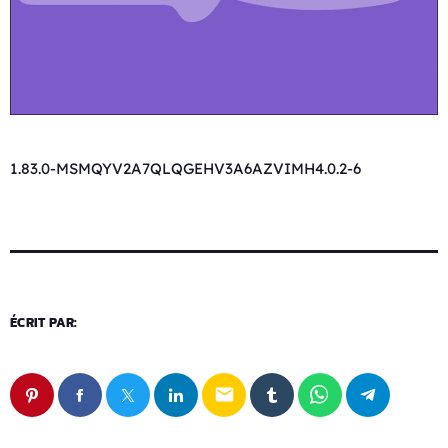
1.83.0-MSMQYV2A7QLQGEHV3A6AZVIMH4.0.2-6
ÉCRIT PAR:
email