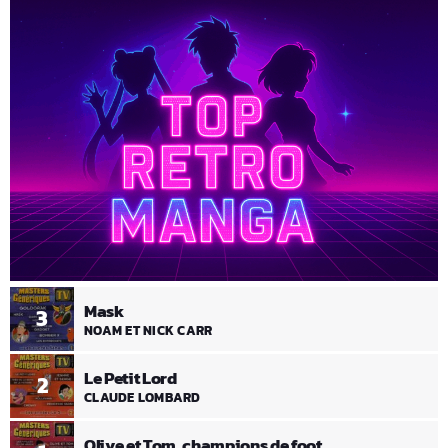
Mask
3
NOAM ET NICK CARR
Le Petit Lord
2
CLAUDE LOMBARD
Olive et Tom, champions de foot