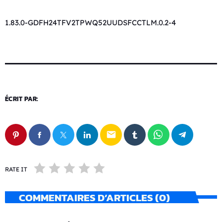
1.83.0-GDFH24TFV2TPWQ52UUDSFCCTLM.0.2-4
ÉCRIT PAR:
email
RATE IT
COMMENTAIRES D’ARTICLES (0)