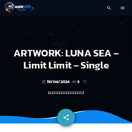
search
menu
ARTWORK: LUNA SEA –
Limit Limit – Single
19/04/2024
3
today
share
email