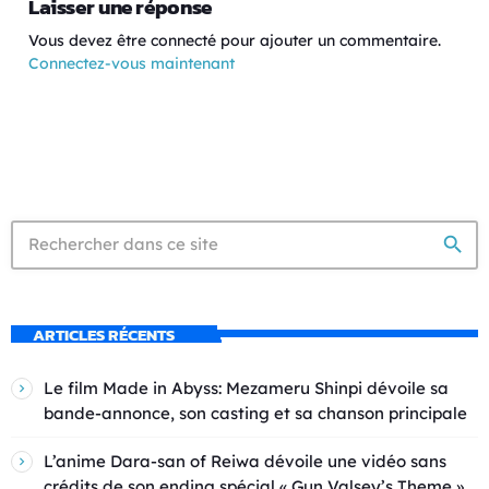
Laisser une réponse
Vous devez être connecté pour ajouter un commentaire.
Connectez-vous maintenant
search
ARTICLES RÉCENTS
Le film Made in Abyss: Mezameru Shinpi dévoile sa
bande-annonce, son casting et sa chanson principale
L’anime Dara-san of Reiwa dévoile une vidéo sans
crédits de son ending spécial « Gun Valsey’s Theme »