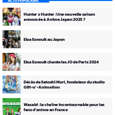
ACTU POPULAIRE
Hunter x Hunter : Une nouvelle saison
annoncée à Anime Japan 2025 ?
Elsa Esnoult au Japon
Elsa Esnoult chante les JO de Paris 2024
Décès de Satoshi Mori, fondateur du studio
Gift-o’-Animation
Wasabi : la chaîne incontournable pour les
fans d’anime en France