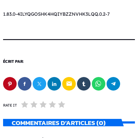
1.83.0-4ILYQGOSHK4HQIYBZZNVHK3LQQ.0.2-7
ÉCRIT PAR:
email
RATE IT
COMMENTAIRES D’ARTICLES (0)