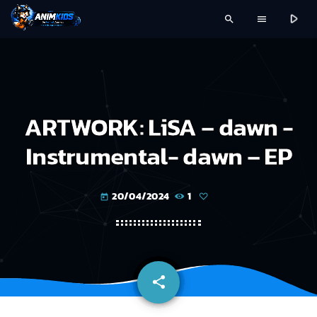
play_arrow
search
menu
ARTWORK: LiSA – dawn -
Instrumental- dawn – EP
20/04/2024
1
today
share
email