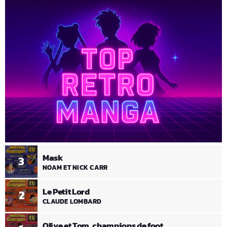
Mask
3
NOAM ET NICK CARR
Le Petit Lord
2
CLAUDE LOMBARD
Olive et Tom, champions de foot