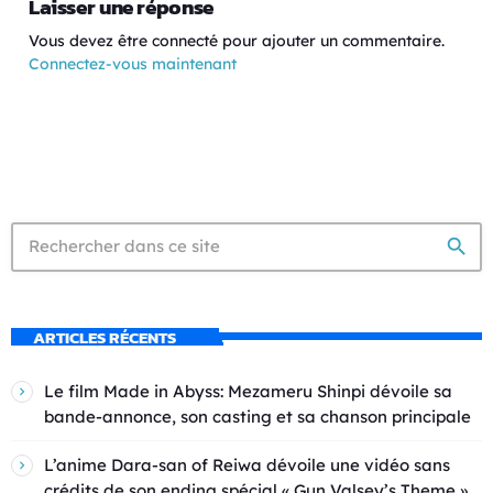
Laisser une réponse
Vous devez être connecté pour ajouter un commentaire.
Connectez-vous maintenant
search
ARTICLES RÉCENTS
Le film Made in Abyss: Mezameru Shinpi dévoile sa
bande-annonce, son casting et sa chanson principale
L’anime Dara-san of Reiwa dévoile une vidéo sans
crédits de son ending spécial « Gun Valsey’s Theme »