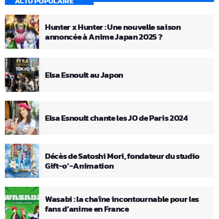
ACTU POPULAIRE
Hunter x Hunter : Une nouvelle saison
annoncée à Anime Japan 2025 ?
Elsa Esnoult au Japon
Elsa Esnoult chante les JO de Paris 2024
Décès de Satoshi Mori, fondateur du studio
Gift-o’-Animation
Wasabi : la chaîne incontournable pour les
fans d’anime en France