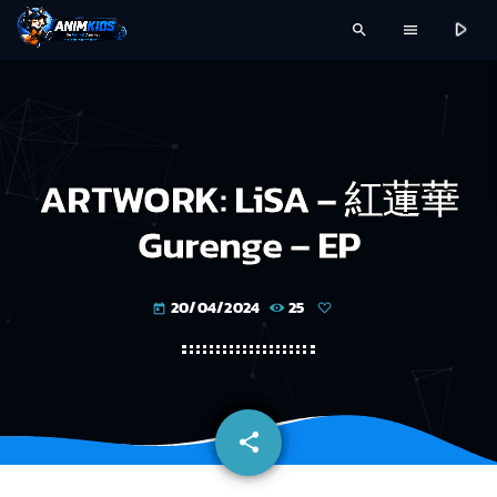
play_arrow
search
menu
ARTWORK: LiSA – 紅蓮華
Gurenge – EP
20/04/2024
25
today
share
email