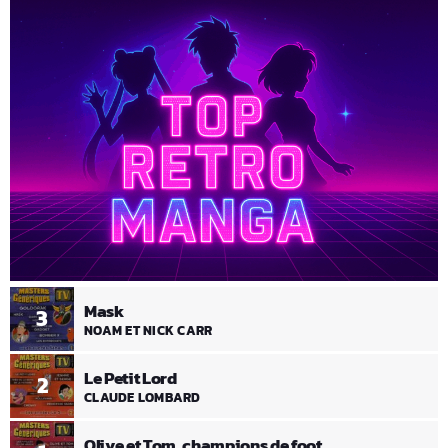
Mask
3
NOAM ET NICK CARR
Le Petit Lord
2
CLAUDE LOMBARD
Olive et Tom, champions de foot