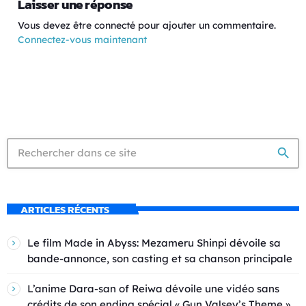
Laisser une réponse
Vous devez être connecté pour ajouter un commentaire.
Connectez-vous maintenant
search
ARTICLES RÉCENTS
Le film Made in Abyss: Mezameru Shinpi dévoile sa
bande-annonce, son casting et sa chanson principale
L’anime Dara-san of Reiwa dévoile une vidéo sans
crédits de son ending spécial « Gun Valsey’s Theme »