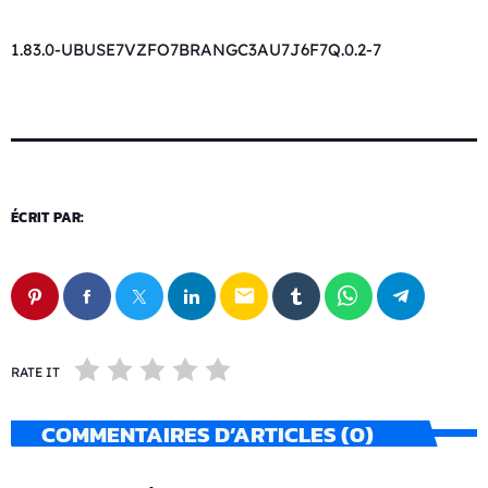
1.83.0-UBUSE7VZFO7BRANGC3AU7J6F7Q.0.2-7
ÉCRIT PAR:
email
RATE IT
COMMENTAIRES D’ARTICLES (0)