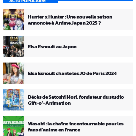
ACTU POPULAIRE
Hunter x Hunter : Une nouvelle saison
annoncée à Anime Japan 2025 ?
Elsa Esnoult au Japon
Elsa Esnoult chante les JO de Paris 2024
Décès de Satoshi Mori, fondateur du studio
Gift-o’-Animation
Wasabi : la chaîne incontournable pour les
fans d’anime en France