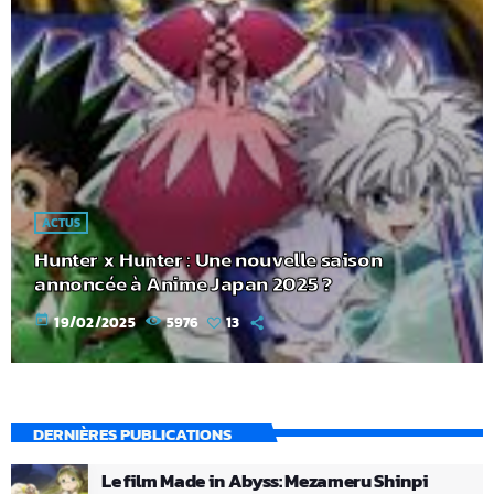
ACTUS
Hunter x Hunter : Une nouvelle saison
annoncée à Anime Japan 2025 ?
today
19/02/2025
5976
13
DERNIÈRES PUBLICATIONS
Le film Made in Abyss: Mezameru Shinpi