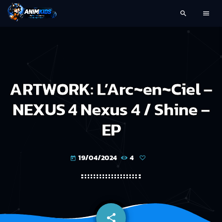
search
menu
ARTWORK: L’Arc~en~Ciel –
NEXUS 4 Nexus 4 / Shine –
EP
19/04/2024
4
today
share
email