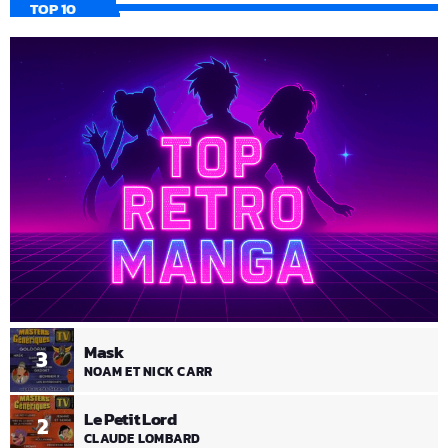
TOP 10
Mask
3
NOAM ET NICK CARR
Le Petit Lord
2
CLAUDE LOMBARD