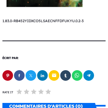
1.83.0-RB452YIDXCO5LSAECNFFDFUKYU.0.2-3
ÉCRIT PAR:
email
RATE IT
COMMENTAIRES D’ARTICLES (0)