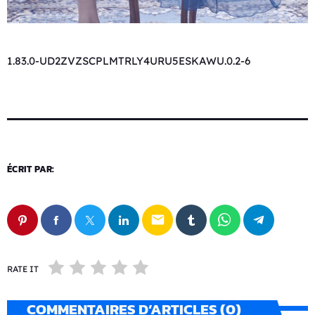
1.83.0-UD2ZVZSCPLMTRLY4URU5ESKAWU.0.2-6
ÉCRIT PAR:
email
RATE IT
COMMENTAIRES D’ARTICLES (0)