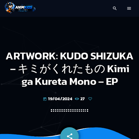
search
menu
ARTWORK: KUDO SHIZUKA
– キミがくれたもの Kimi
ga Kureta Mono – EP
19/04/2024
27
today
share
email