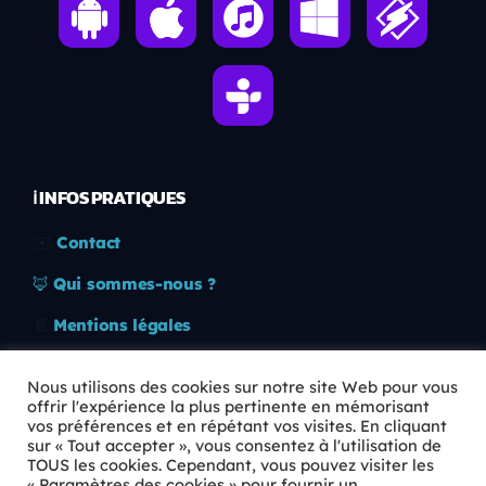
ℹ️ INFOS PRATIQUES
✉️
Contact
🦊
Qui sommes-nous ?
📄
Mentions légales
🔒
Confidentialité
Nous utilisons des cookies sur notre site Web pour vous
offrir l'expérience la plus pertinente en mémorisant
🛡️
RGPD
vos préférences et en répétant vos visites. En cliquant
sur « Tout accepter », vous consentez à l'utilisation de
Copyright © 2026 Animkids. Tous droits réservés.
TOUS les cookies. Cependant, vous pouvez visiter les
« Paramètres des cookies » pour fournir un