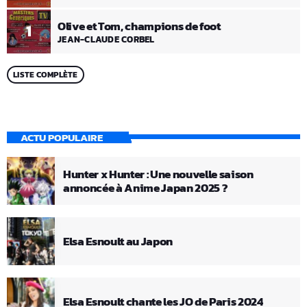
Olive et Tom, champions de foot
1
JEAN-CLAUDE CORBEL
LISTE COMPLÈTE
ACTU POPULAIRE
Hunter x Hunter : Une nouvelle saison
annoncée à Anime Japan 2025 ?
Elsa Esnoult au Japon
Elsa Esnoult chante les JO de Paris 2024