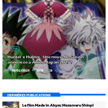
ACTUS
Hunter x Hunter : Une nouvelle saison
annoncée à Anime Japan 2025 ?
today
19/02/2025
5976
13
DERNIÈRES PUBLICATIONS
Le film Made in Abyss: Mezameru Shinpi