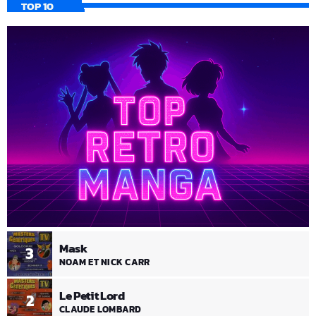
TOP 10
Mask
3
NOAM ET NICK CARR
Le Petit Lord
2
CLAUDE LOMBARD