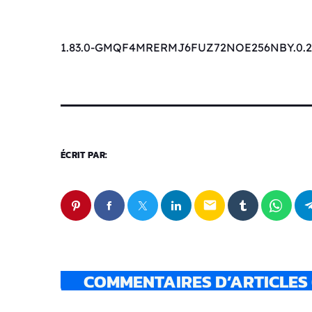
1.83.0-GMQF4MRERMJ6FUZ72NOE256NBY.0.2
ÉCRIT PAR:
email
COMMENTAIRES D’ARTICLES 