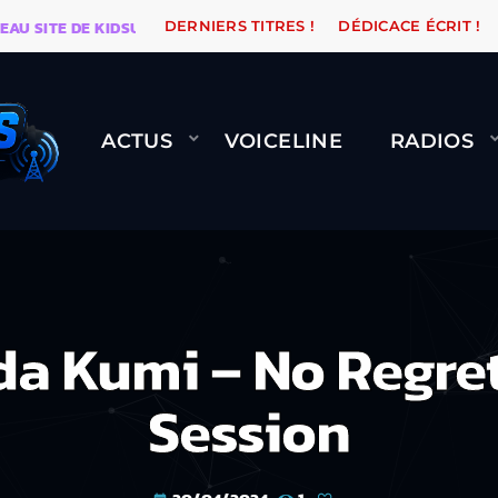
ITE DE KIDSUNE
WARÉTRO
ORANGE ROAD QUI PASS
DERNIERS TITRES !
DÉDICACE ÉCRIT !
ACTUS
VOICELINE
RADIOS
 Kumi – No Regret
Session