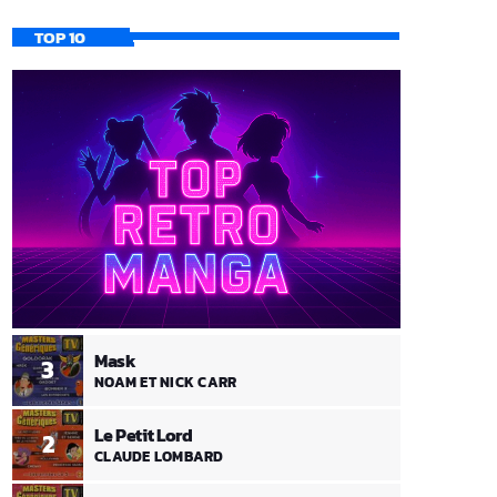
TOP 10
Mask
3
NOAM ET NICK CARR
Le Petit Lord
2
CLAUDE LOMBARD