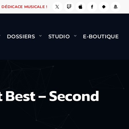
E, ÇA LE FAIT !
NAMI
BERNARD MINET - FLY
DÉDICACE MUSICALE !
DOSSIERS
STUDIO
E-BOUTIQUE
 Best – Second