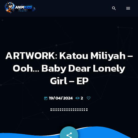
search
menu
ARTWORK: Katou Miliyah –
Ooh… Baby Dear Lonely
Girl – EP
19/04/2024
2
today
share
email