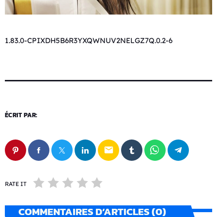
1.83.0-CPIXDH5B6R3YXQWNUV2NELGZ7Q.0.2-6
ÉCRIT PAR:
email
RATE IT
COMMENTAIRES D’ARTICLES (0)