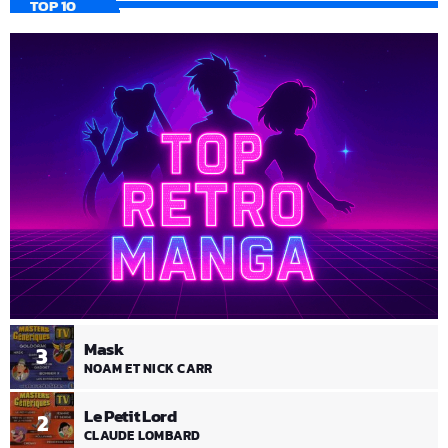
TOP 10
Mask
3
NOAM ET NICK CARR
Le Petit Lord
2
CLAUDE LOMBARD