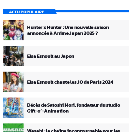
ACTU POPULAIRE
Hunter x Hunter : Une nouvelle saison
annoncée à Anime Japan 2025 ?
Elsa Esnoult au Japon
Elsa Esnoult chante les JO de Paris 2024
Décès de Satoshi Mori, fondateur du studio
Gift-o’-Animation
Wasabi : la chaîne incontournable pour les