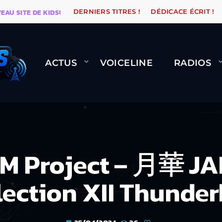
ITE DE KIDSUNE
WARÉTRO
ORANGE ROAD QUI PASSE
DERNIERS TITRES !
DÉDICACE ÉCRIT !
ACTUS
VOICELINE
RADIOS
 Project – 月華 JAM
lection XII Thunder