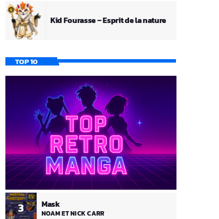
Kid Fourasse – Esprit de la nature
TOP 10
Mask
3
NOAM ET NICK CARR