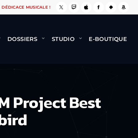
, ÇA LE FAIT !
NAMI
BERNARD MINET - FLY 
DÉDICACE MUSICALE !
DOSSIERS
STUDIO
E-BOUTIQUE
 Project Best
bird