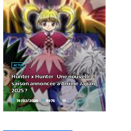
ACTUS
Hunter x Hunter : Une nouvelle
saison annoncée à Anime Japan
2025 ?
19/02/2025
5976
13
today